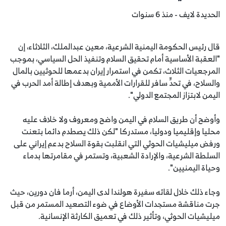
الحديدة لايف - منذ 6 سنوات
قال رئيس الحكومة اليمنية الشرعية، معين عبدالملك، الثلاثاء، إن
"العقبة الأساسية أمام تحقيق السلام وتنفيذ الحل السياسي، بموجب
المرجعيات الثلاث، تكمن في استمرار إيران بدعمها للحوثيين بالمال
والسلاح، في تحدٍّ سافر للقرارات الأممية وبهدف إطالة أمد الحرب في
اليمن لابتزاز المجتمع الدولي".
وأوضح أن طريق السلام في اليمن واضح ومعروف ولا خلاف عليه
محليا وإقليميا ودوليا، مستدركا "لكن ذلك يصطدم دائما بتعنت
ورفض ميليشيات الحوثي التي انقلبت بقوة السلاح بدعم إيراني على
السلطة الشرعية، والإرادة الشعبية، وتستمر في مقامرتها بدماء
وحياة اليمنيين".
وجاء ذلك خلال لقائه سفيرة هولندا لدى اليمن، أرما فان دورين، حيث
جرت مناقشة مستجدات الأوضاع في ضوء التصعيد المستمر من قبل
ميليشيات الحوثي، وتأثير ذلك في تعميق الكارثة الإنسانية.