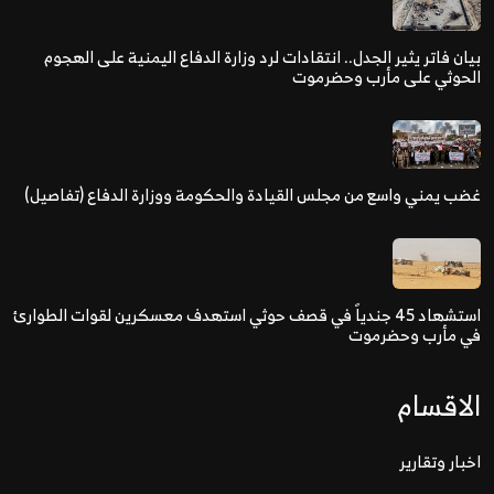
بيان فاتر يثير الجدل.. انتقادات لرد وزارة الدفاع اليمنية على الهجوم
الحوثي على مأرب وحضرموت
غضب يمني واسع من مجلس القيادة والحكومة ووزارة الدفاع (تفاصيل)
استشهاد 45 جندياً في قصف حوثي استهدف معسكرين لقوات الطوارئ
في مأرب وحضرموت
الاقسام
اخبار وتقارير