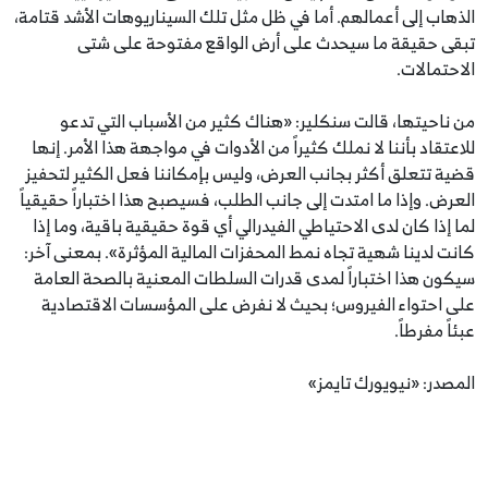
الذهاب إلى أعمالهم. أما في ظل مثل تلك السيناريوهات الأشد قتامة،
تبقى حقيقة ما سيحدث على أرض الواقع مفتوحة على شتى
الاحتمالات.
من ناحيتها، قالت سنكلير: «هناك كثير من الأسباب التي تدعو
للاعتقاد بأننا لا نملك كثيراً من الأدوات في مواجهة هذا الأمر. إنها
قضية تتعلق أكثر بجانب العرض، وليس بإمكاننا فعل الكثير لتحفيز
العرض. وإذا ما امتدت إلى جانب الطلب، فسيصبح هذا اختباراً حقيقياً
لما إذا كان لدى الاحتياطي الفيدرالي أي قوة حقيقية باقية، وما إذا
كانت لدينا شهية تجاه نمط المحفزات المالية المؤثرة». بمعنى آخر:
سيكون هذا اختباراً لمدى قدرات السلطات المعنية بالصحة العامة
على احتواء الفيروس؛ بحيث لا نفرض على المؤسسات الاقتصادية
عبئاً مفرطاً.
المصدر: «نيويورك تايمز»