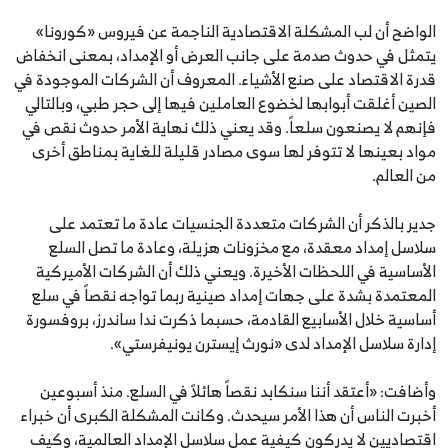
الواضح أن لب المشكلة الاقتصادية الناجمة عن فيروس «كورونا»
يتمثل في حدوث صدمة على جانب العرض أو الإمداد، بمعنى انخفاض
قدرة الاقتصاد على صنع الأشياء. المعروف أن الشركات الموجودة في
الصين أغلقت أبوابها لخضوع العاملين فيها إلى حجر طبي، وبالتالي
فإنهم لا يصنعون سلعاً. وقد يعني ذلك نهاية الأمر حدوث نقص في
مواد بعينها لا تتوفر لها سوى مصادر قليلة للغاية بمناطق أخرى
من العالم.
جدير بالذكر أن الشركات متعددة الجنسيات عادة ما تعتمد على
سلاسل إمداد معقدة، مع مخزونات هزيلة، وعادة ما تصل السلع
الأساسية في اللحظات الأخيرة. ويعني ذلك أن الشركات الأميركية
المعتمدة بشدة على جهات إمداد صينية ربما تواجه نقصاً في سلع
أساسية خلال الأسابيع القادمة، حسبما ذكرت ندا ساندرز، بروفسورة
إدارة سلاسل الإمداد لدى «نورث إيسترن يونيفرستي».
وأضافت: «أعتقد أننا سنكابد نقصاً هائلاً في السلع. منذ أسبوعين
أخبرت الناس أن هذا الأمر سيحدث. وكانت المشكلة الكبرى أن خبراء
اقتصاديين لا يدركون كيفية عمل سلاسل الإمداد العالمية، وكيف