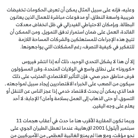
وعليه، فإنه على سبيل المثال يمكن أن تعرض الحكومات تخفيضات
ضريبية واسعة النطاق، أو مدفوعات مباشرة للعمال الذين يعانون
البطالة. وبإمكان الاحتياطي الفيدرالي في ظل انخفاض معدلات
الفائدة، العمل على ضمان استمرار تدفق التمويل. ومن الممكن أن
تتيح هذه الإجراءات للمستهلكين والشركات المساحة اللازمة
للتفكير في كيفية التصرف، رغم المشكلات التي يواجهونها.
إلا أن هذا لا يشكل التحدي الوحيد، ذلك أنه إذا انتشر فيروس
«كورونا» على نطاق واسع في الولايات المتحدة، وقرر المسؤولون
فرض مناطق حجر صحي، فإن التأثير الاقتصادي المترتب على ذلك
سيكون من الصعب على الخبراء الاقتصاديين إيجاد سبيل لمواجهته ـ
فما الذي يمكن أن يحدث لاقتصاد خدمي إذا عجز الناس عن التنقل أو
التسوق، أو حتى الذهاب إلى العمل بسلامة وأمان؟ الإجابة: لا أحد
يعلم على وجه اليقين.
وربما تكون المقاربة الأقرب هنا ما حدث في أعقاب هجمات 11
سبتمبر (أيلول) 2001 الإرهابية، عندما تعطل الطيران الجوي على
نحو مؤقت، ومع هذا لم يمنع الغالبية العظمى من الأميركيين من