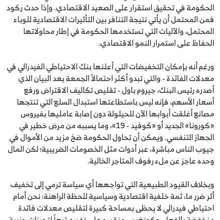
الحكومة في تحقيق استقرار على الصعيد الاقتصادي. وإذا حدث ركود
فمن المحتمل أن يأتي نتيجة التنافر بين التأثيرات الاقتصادية للوباء
المحتمل، والآليات التي تستخدمها الحكومة في إطار محاولاتها
الحفاظ على استمرار النمو الاقتصادي.
ورغم أنه بإمكان التخفيضات التي أعلنها بنك الاحتياطي الفيدرالي في
معدلات الفائدة - والتي تبدو أكثر احتمالاً الجمعة بعد البيان الذي
أصدره رئيس البنك، جيروم باول - تقليص تكاليف الاقتراض ورفع
أسعار الأسهم، فإنه ليس باستطاعتها استبدال السلع التي تنتجها
مصانع أغلقت أبوابها الآن للحيلولة دون إصابة عامليها بفيروس
«كورونا» الجديد أو «كوفيد - 19»، وما يسببه من مرض خطير في
الجهاز التنفسي. ويمكن أن تحاول الحكومة ضخ مزيد من الأموال في
جيوب الناس مباشرة، عبر أدوات مثل الخصومات الضريبية؛ لكن المال
وحده عاجز عن ملء رفوف المتاجر الخالية.
وبخلاف القيود الطبيعية التي تواجهها أي سياسة ترمي إلى تخفيف
أثر ضرر ما، ثمة خلفية اقتصادية وسياسية للحظة الراهنة: نحن أمام
احتياطي فيدرالي لا يحظى بمساحة كبيرة لتقليص معدلات فائدة
منخفضة بالفعل، وكونغرس منقسم على نفسه تبعاً لتحيزات حزبية،