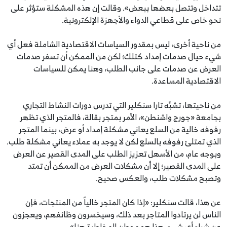
تتداخل وتتصل بعضها ببعض». وقالت إن هذه المشكلة ستؤثر على
نحو خاص على قطاعي الدواء والأجهزة الإلكترونية.
من ناحية أخرى، ليس بمقدور السياسات الاقتصادية الشاملة فعل أي
شيء حيال صدمات إمداد كتلك؛ لكن من الممكن أن تسفر صدمات
العرض عن صدمات على جانب الطلب، وهنا يمكن للسياسات
الاقتصادية المساعدة.
من ناحيتها، تشبِّه تارا سنكلير التي تدرس دورات النشاط التجاري
بجامعة «جورج واشنطن»، الأمر بمتجر بقالة، فالمتجر الذي تظهر
رفوفه خالية من السلع يعاني مشكلة إمداد أو عرض، بينما المتجر
الذي تمتلئ رفوفه بالسلع لكن لا يوجد به عملاء يعاني مشكلة طلب.
وبوجه عام، من الأسهل تعزيز الطلب على المدى القصير عن العرض
على المدى القصير؛ إلا أن مشكلات العرض من الممكن أن تمتد
وتصبح مشكلات طلب، والعكس صحيح.
عن هذا، قالت سنكلير: «إذا كان المتجر خالياً من المنتجات، فإن
الناس لن يرتادوا المتاجر بعد ذلك، وسيخسرون وظائفهم، ويعجزون
عن شراء أي شيء. هذا هو موطن المخاطرة هنا».