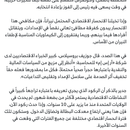
في وقت يسعى فيه رئيس إلى الفوز بإعادة انتخابه.
وإذا تخيلنا الانحسار الاقتصادي المحتمل نيراناً، فإن مكافحي هذا
الانحسار يبدون كفرقة مطافئ تعاني نقصاً في الإمدادات، ويتقاتل
أفرادها فيما بينهم، وربما يفتقرون إلى الكيماويات المناسبة لإطفاء
النيران من الأساس.
في هذا الصدد، قال جوزيف بروسيلاس، كبير الخبراء الاقتصاديين لدى
شركة «آر إس إم» للمحاسبة: «أنظر إلى مزيج من السياسات المالية
والنقدية باعتبارها حجراً صحياً محتملاً، فكل ما بمقدورها فعله حقاً
تخفيف أثر الصدمة على سلاسل الإمداد وتقليص التداعيات».
جدير بالذكر أن الركود الذي يجري تعريفه باعتباره تراجعاً كبيراً في
النشاطات الاقتصادية يستمر لأكثر من بضعة شهور، لم يحدث في
الولايات المتحدة منذ ما يزيد على 10 سنوات. وإذا حدث ركود الآن،
فإن هذا يعني ارتفاع معدلات البطالة وتضاؤل الدخول. وستكون تلك
فترة انحسار اقتصادي مختلفة عن جميع الفترات التي وقعت في
السنوات الأخيرة.