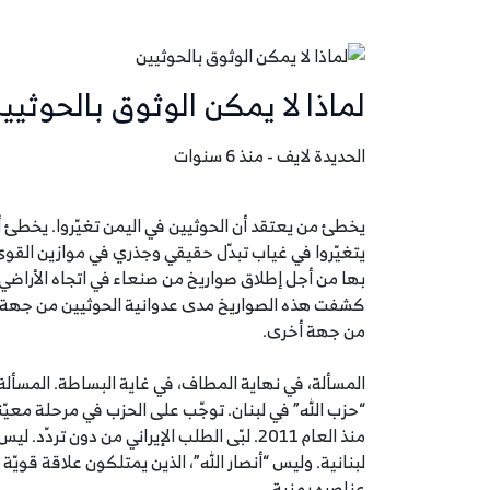
لماذا لا يمكن الوثوق بالحوثيي
الحديدة لايف - منذ 6 سنوات
يخطئ من يعتقد أن الحوثيين في اليمن تغيّروا. يخطئ أك
يتغيّروا في غياب تبدّل حقيقي وجذري في موازين القوى
بها من أجل إطلاق صواريخ من صنعاء في اتجاه الأرا
كشفت هذه الصواريخ مدى عدوانية الحوثيين من جهة، وصد
من جهة أخرى.
المسألة، في نهاية المطاف، في غاية البساطة. المسألة أن
“حزب الله” في لبنان. توجّب على الحزب في مرحلة معي
منذ العام 2011. لبّى الطلب الإيراني من دون 
لبنانية. وليس “أنصار الله”، الذين يمتلكون علاقة قويّة
عناصره يمنية.