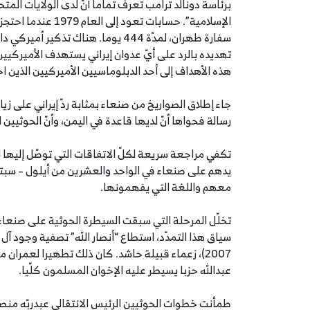
برئاسة دونالد ترامب تعرف تماما أنّ لدى الولايات الم
سفارة طهران، لمدّة 444 يوما. هناك ت
هذه الأهداف إلى أحد الدبلوماسيين الأميركيين الذين ا
جاء إطلاق الصواريخ من صنعاء بمثابة ردّ إيراني على زيار
رسالة فحواها أنّ لديها قاعدة في اليمن، وأنّ الحوثيين
تكفي مراجعة سريعة لكلّ الاتفاقات التي توصّل إليها
معهم واللغة التي يفهمونها.
تخلّل المرحلة التي سبقت السيطرة الحوثية على صنعاء
سياق هذا التمدّد، استطاع “أنصار الله” تصفية وجود آل ا
2007)، زعماء قبيلة حاشد. كان ذلك تطهيرا لعمران 
عبدالله حزبا يسيطر عليه الإخوان المسلمون كلّيا.
طمأنت خطوات الحوثيين الرئيس الانتقالي عبدربّه منصور