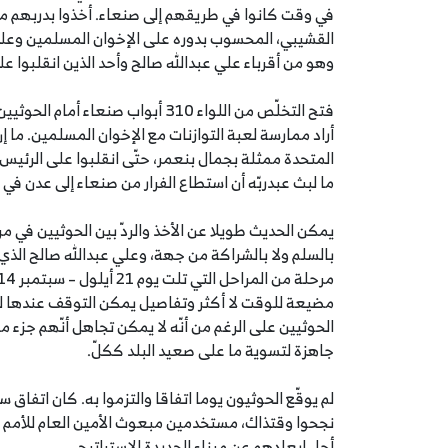
القشيبي، المحسوب بدوره على الإخوان المسلمين وعلى 
وهو من أقرباء علي عبدالله صالح وأحد الذين انقلبوا عليه في
فتح التخلّص من اللواء 310 أبواب ص
أراد ممارسة لعبة التوازنات مع الإخوان المسلمين. ما إن
المتحدة ممثلة بجمال بنعمر، حتّى انقلبوا على الرئيس 
ما لبث عبدربّه أن استطاع الفرار من صنعاء إلى عدن في شباط 
يمكن الحديث طويلا عن الأخذ والردّ بين الحوثيين في مر
بالسلم ولا بالشراكة من جهة، وعلي عبدالله صالح الذ
مضيعة للوقت لا أكثر وتفاصيل يمكن التوقف عندها للتأ
الحوثيين على الرغم من أنّه لا يمكن تجاهل أنّهم جزء م
جاهزة لتسوية ما على صعيد البلد ككلّ.
نجحوا وقتذاك، مستخدمين مبعوث الأمين العام للأمم ا
أجل إبعادهم عن ميناء الحديدة الاستراتيجي.