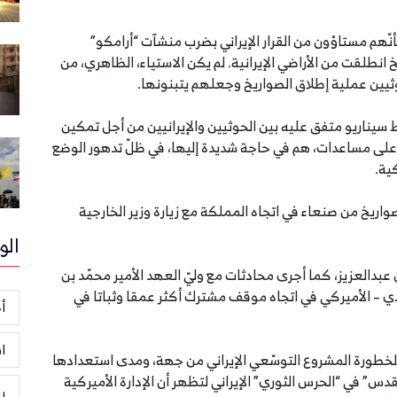
أنّهم مستاؤون من القرار الإيراني بضرب منشآت “أرامكو”
نطلقت من الأراضي الإيرانية. لم يكن الاستياء، الظاهري، من
يين عملية إطلاق الصواريخ وجعلهم يتبنونها.
ط سيناريو متفق عليه بين الحوثيين والإيرانيين من أجل تمكين
على مساعدات، هم في حاجة شديدة إليها، في ظلّ تدهور الوضع
ية.
واريخ من صنعاء في اتجاه المملكة مع زيارة وزير الخارجية
الو
عبدالعزيز، كما أجرى محادثات مع وليّ العهد الأمير محمّد بن
 – الأميركي في اتجاه موقف مشترك أكثر عمقا وثباتا في
أخ
ا
ة لخطورة المشروع التوسّعي الإيراني من جهة، ومدى استعدادها
س” في “الحرس الثوري” الإيراني لتظهر أن الإدارة الأميركية
ر