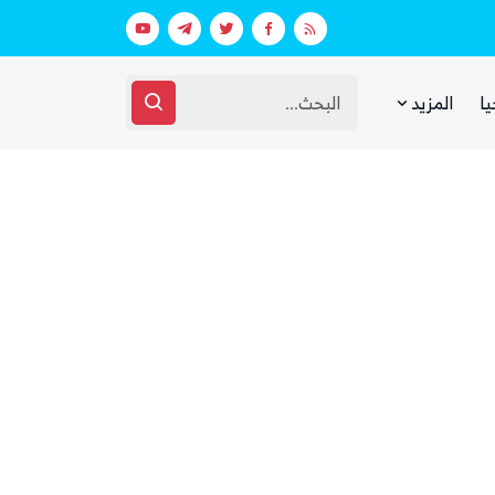
خفر السواحل والبحرية اليمنية ينقذان طاقم سفينة شحن هندية تعرضت لهجوم بزورق مفخخ
الفرصة التي انتظرها الحوثي!
يا
المزيد