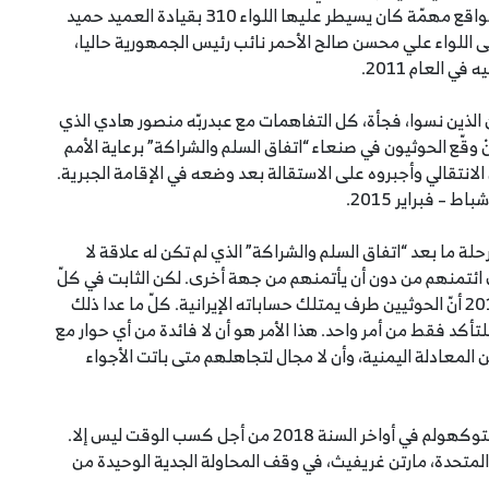
في وقت كانوا في طريقهم إلى صنعاء. أخذوا بدربهم مواقع مهمّة كان يسيطر عليها اللواء 310 بقيادة العميد حميد
اللواء علي محسن صالح الأحمر نائب رئيس الجمهورية حاليا،
 العام 2011.
نعاء أمام الحوثيين الذين نسوا، فجأة، كل التفاهمات مع عبدربّه منصور هادي الذي
ْ وقّع الحوثيون في صنعاء “اتفاق السلم والشراكة” برعاية الأمم
الانتقالي وأجبروه على الاستقالة بعد وضعه في الإقامة الجبرية.
– فبراير 2015.
حلة ما بعد “اتفاق السلم والشراكة” الذي لم تكن له علاقة لا
ي ائتمنهم من دون أن يأتمنهم من جهة أخرى. لكن الثابت في كلّ
مرحلة من المراحل التي تلت يوم 21 أيلول – سبتمبر 2014 أنّ الحوثيين طرف يمتلك حساباته الإيرانية. كلّ ما عدا ذلك
كد فقط من أمر واحد. هذا الأمر هو أن لا فائدة من أي حوار مع
ن المعادلة اليمنية، وأن لا مجال لتجاهلهم متى باتت الأجواء
لم يوقّع الحوثيون يوما اتفاقا والتزموا به. كان اتفاق ستوكهولم في أواخر السنة 2018 من أجل كسب الوقت ليس إلا.
لمتحدة، مارتن غريفيث، في وقف المحاولة الجدية الوحيدة من