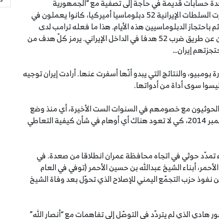
تّحدة حسابات قديمة في حاجة إلى تصفية مع “الجمهورية
الإسلامية”. حسابات تعود إلى العام 1979 عندما احتجزت السلطات الإيرانية 52 دبلوماسيا أميركيا، كانوا يعملون في
ذكير أميركي دائم باحتجاز الدبلوماسيين هذه الأيام. هذا ما فعله ترامب لدى
تهديده بالرد على أيّ عدوان إيراني يستهدف الأميركيين عن طريق ضرب 52 هدفا في الداخل الإيراني. يرمز كلّ هدف من
حتجزتهم إيران…
ة بومبيو، والنتائج التي يبدو أنّها أسفرت عنها. أرادت إيران توجيه
 ليسوا سوى أداة من أدواتها.
 الحوثيون مع خصومهم في السنوات الست الأخيرة، أي منذ وضع
يدهم على صنعاء في الواحد والعشرين من أيلول – سبتمبر 2014، كي لا تعود هناك أي أوهام في شأن كيفية التعاطي
 تمدّد حوثي في اتجاه محافظة عمران انطلاقا من صعدة. في
لأحمر، أبناء الشيخ عبدالله بن حسين الأحمر (توفي في العام
من نفوذ حزب التجمّع اليمني للإصلاح الذي تحوّل بعد وفاة الشيخ
 هادي الذي لم يتردّد في التوصّل إلى تفاهمات مع “أنصار الله”