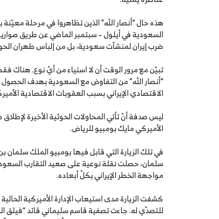
هذه حال “أنصار الله” الذين تظاهروا في مرحلة معيّنة ب
السعودية في أيلول – سبتمبر الماضي عن طريق صواريخ ا
ضرب إيران لمنشآت سعودية، بل من إلباس طهران الحوث
تبيّن مع مرور الوقت أن لا استياء من أيّ نوع. هناك فق
“أنصار الله” من التفاوض مع السعودية بهدف الحصول 
الاقتصادي الإيراني بسبب العقوبات الاقتصادية الأميرك
ليس صدفة أنّ تأتي المحاولات الحوثية الأخيرة لإطلاق ص
الأميركي مايك بومبيو للرياض.
في تلك الزيارة التي قابل فيها بومبيو الملك سلمان بن 
سلمان، حصلت نقلة نوعية على صعيد التقارب السعودي
مواجهة الخطر الإيراني بكلّ أبعاده.
كشفت الزيارة مدى استيعاب الإدارة الأميركية الحالي
للتصدّي له. جاءت تصفية قاسم سليماني قائد “فيلق القد