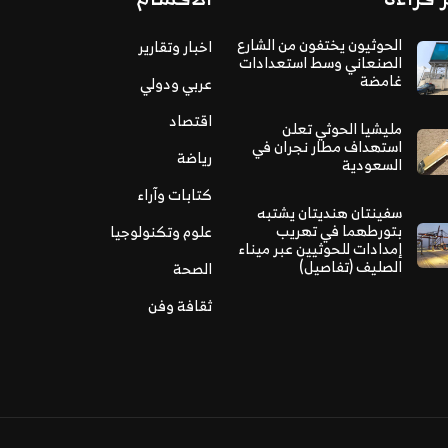
الحوثيون يختفون من الشارع
اخبار وتقارير
الصنعاني وسط استعدادات
غامضة
عربي ودولي
اقتصاد
مليشيا الحوثي تعلن
استهداف مطار نجران في
رياضة
السعودية
كتابات وآراء
سفينتان هنديتان يشتبه
بتورطهما في تهريب
علوم وتكنولوجيا
إمدادات للحوثيين عبر ميناء
الصليف (تفاصيل)
الصحة
ثقافة وفن