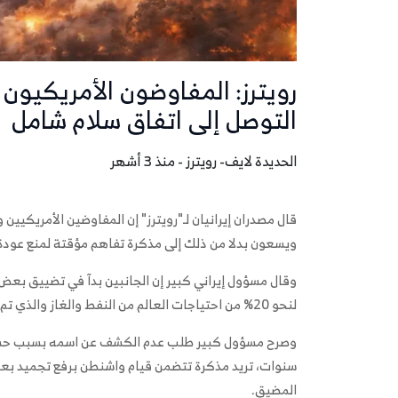
رويترز: المفاوضون الأمريكيون
التوصل إلى اتفاق سلام شامل
الحديدة لايف- رويترز - منذ 3 أشهر
قال مصدران إيرانيان لـ"رويترز" إن المفاوضين الأمريكيين
ويسعون بدلا من ذلك إلى مذكرة تفاهم مؤقتة لمنع عودة 
وقال مسؤول إيراني كبير إن الجانبين بدآ في تضييق بع
لنحو 20% من احتياجات العالم من النفط والغاز والذي تم إغلاقه أمام معظم السفن لأسابيع.
وصرح مسؤول كبير طلب عدم الكشف عن اسمه بسبب حساسي
سنوات، تريد مذكرة تتضمن قيام واشنطن برفع تجميد بعض ا
المضيق.