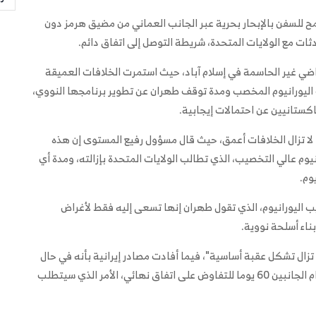
مح للسفن بالإبحار بحرية عبر الجانب العماني من مضيق هرمز دون
 مع الولايات المتحدة، شريطة التوصل إلى اتفاق دائم.
اضي غير الحاسمة في إسلام آباد، حيث استمرت الخلافات العميقة
ت اليورانيوم المخصب ومدة توقف طهران عن تطوير برنامجها النووي،
كستانيين عن احتمالات إيجابية.
لا تزال الخلافات أعمق، حيث قال مسؤول رفيع المستوى إن هذه
يوم عالي التخصيب، الذي تطالب الولايات المتحدة بإزالته، ومدة أي
وم.
 اليورانيوم، الذي تقول طهران إنها تسعى إليه فقط لأغراض
ناء أسلحة نووية.
تزال تشكل عقبة أساسية"، فيما أفادت مصادر إيرانية بأنه في حال
التوصل إلى مذكرة لوقف النزاع، فمن المتوقع أن يكون أمام الجانبين 60 يوما للتفاوض على اتفاق نهائي، الأمر الذي سيتطلب