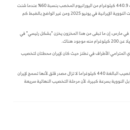
وتقدر الوكالة الدولية للطاقة الذرية أن إيران كانت تمتلك 440.9 كيلوغرام من اليورانيوم المخصب بنسبة 60% عندما شنت
إسرائيل والولايات المتحدة هجماتهما الأولى على المنشآت النووية الإيرانية في يونيو 2025 ومن غير الواضح بالضبط كم
سي في مارس، إن ما تبقى من هذا المخزون يخزن "بشكل رئيسي" في
جود هناك.
وي المترامي الأطراف في نطنز حيث كان لإيران محطتان لتخصيب
وأوضح دبلوماسي غربي ثان أن "كمية اليورانيوم عالي التخصيب البالغة 440 كيلوغراما لا تزال مصدر قلق لأنها تسمح لإيران
ل النووية بسرعة كبيرة، لأن مرحلة التخصيب النهائية سريعة