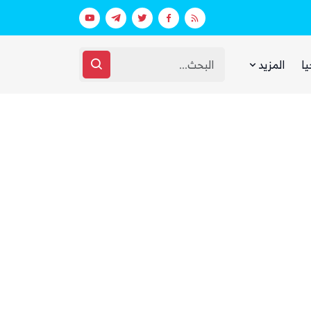
ط استعدادات غامضة
يا
المزيد