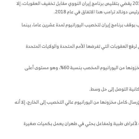
من المهم الإشارة إلى أنه تم توقيع اتفاق دولي في عام 2015 يقضي بتقليص برنامج إيران النووي مقابل تخفيف العقوبات، إلا
 دونالد ترامب هذا الاتفاق في عام 2018.
ب بوقف برنامج إيران لتخصيب اليورانيوم لمدة عشرين عاما، بينما
فع العقوبات التي تفرضها الأمم المتحدة والولايات المتحدة
كما رفضت إيران في الماضي طلبا أمريكيا بشحن كامل مخزونها من اليورانيوم المخصب بنسبة 60%، وهو مستوى أعلى
انية التوصل إلى حل وسط.
سال كامل مخزونها من اليورانيوم عالي التخصيب إلى الخارج، إلا أنه
 لأغراض طبية ولمفاعل بحثي في ​​طهران يعمل بكميات صغيرة