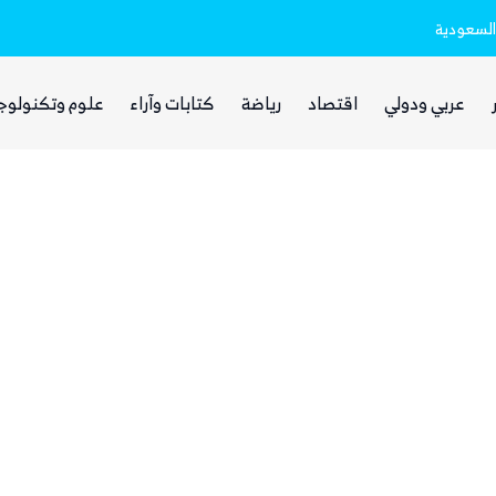
السعودية
مرتبط بالهجوم على السعودية
الحوثيون يختفون من الشارع الصنعاني وس
عربي ودولي
اقتصاد
رياضة
كتابات وآراء
علوم وتكنولوج