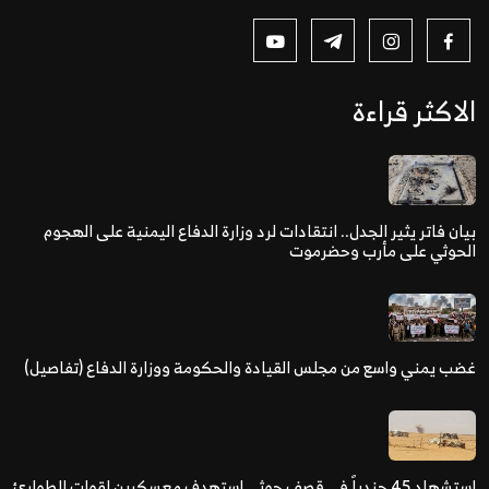
الاكثر قراءة
بيان فاتر يثير الجدل.. انتقادات لرد وزارة الدفاع اليمنية على الهجوم
الحوثي على مأرب وحضرموت
غضب يمني واسع من مجلس القيادة والحكومة ووزارة الدفاع (تفاصيل)
استشهاد 45 جندياً في قصف حوثي استهدف معسكرين لقوات الطوارئ