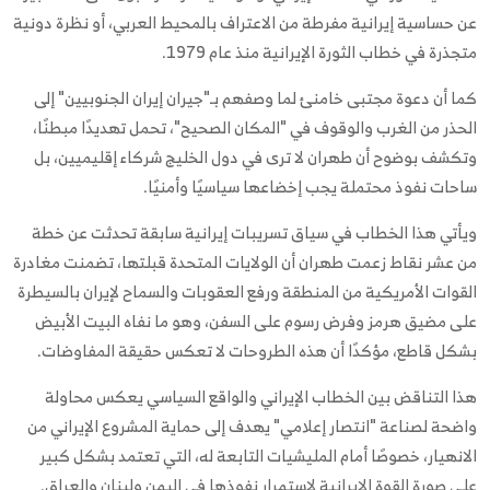
عن حساسية إيرانية مفرطة من الاعتراف بالمحيط العربي، أو نظرة دونية
متجذرة في خطاب الثورة الإيرانية منذ عام 1979.
كما أن دعوة مجتبى خامنئ لما وصفهم بـ"جيران إيران الجنوبيين" إلى
الحذر من الغرب والوقوف في "المكان الصحيح"، تحمل تهديدًا مبطنًا،
وتكشف بوضوح أن طهران لا ترى في دول الخليج شركاء إقليميين، بل
ساحات نفوذ محتملة يجب إخضاعها سياسيًا وأمنيًا.
ويأتي هذا الخطاب في سياق تسريبات إيرانية سابقة تحدثت عن خطة
من عشر نقاط زعمت طهران أن الولايات المتحدة قبلتها، تضمنت مغادرة
القوات الأمريكية من المنطقة ورفع العقوبات والسماح لإيران بالسيطرة
على مضيق هرمز وفرض رسوم على السفن، وهو ما نفاه البيت الأبيض
بشكل قاطع، مؤكدًا أن هذه الطروحات لا تعكس حقيقة المفاوضات.
هذا التناقض بين الخطاب الإيراني والواقع السياسي يعكس محاولة
واضحة لصناعة "انتصار إعلامي" يهدف إلى حماية المشروع الإيراني من
الانهيار، خصوصًا أمام المليشيات التابعة له، التي تعتمد بشكل كبير
على صورة القوة الإيرانية لاستمرار نفوذها في اليمن ولبنان والعراق.