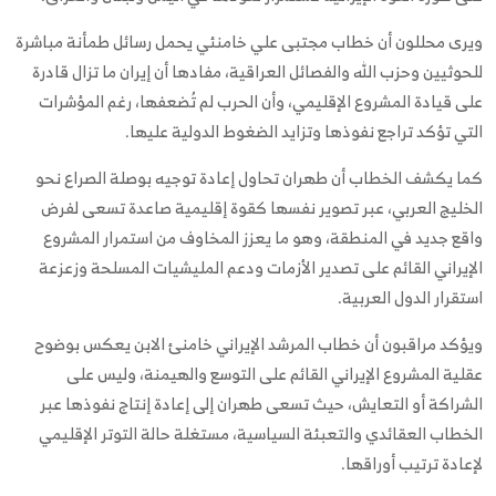
ويرى محللون أن خطاب مجتبى علي خامنئي يحمل رسائل طمأنة مباشرة
للحوثيين وحزب الله والفصائل العراقية، مفادها أن إيران ما تزال قادرة
على قيادة المشروع الإقليمي، وأن الحرب لم تُضعفها، رغم المؤشرات
التي تؤكد تراجع نفوذها وتزايد الضغوط الدولية عليها.
كما يكشف الخطاب أن طهران تحاول إعادة توجيه بوصلة الصراع نحو
الخليج العربي، عبر تصوير نفسها كقوة إقليمية صاعدة تسعى لفرض
واقع جديد في المنطقة، وهو ما يعزز المخاوف من استمرار المشروع
الإيراني القائم على تصدير الأزمات ودعم المليشيات المسلحة وزعزعة
استقرار الدول العربية.
ويؤكد مراقبون أن خطاب المرشد الإيراني خامنئ الابن يعكس بوضوح
عقلية المشروع الإيراني القائم على التوسع والهيمنة، وليس على
الشراكة أو التعايش، حيث تسعى طهران إلى إعادة إنتاج نفوذها عبر
الخطاب العقائدي والتعبئة السياسية، مستغلة حالة التوتر الإقليمي
لإعادة ترتيب أوراقها.