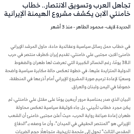
تجاهل العرب وتسويق الانتصار.. خطاب
خامنئي الابن يكشف مشروع الهيمنة الإيرانية
الحديدة لايف- محمود الطاهر - منذ 3 أشهر
في خطاب حمل رسائل سياسية وعقائدية حادة، حاول المرشد الإيراني
خامنئ الابن، مجتبى علي خامنئي، تقديم إيران كطرف منتصر في حرب
الـ38 يومًا، رغم الخسائر الكبيرة التي تعرضت لها طهران والضغوط
الدولية المتزايدة عليها، في خطوة تعكس حالة مكابرة سياسية واضحة
وسعيًا لإعادة ترميم صورة المشروع الإيراني أمام أذرعها في المنطقة،
خصوصًا في اليمن ولبنان والعراق.
البيان الذي صدر بمناسبة مرور أربعين يومًا على مقتل علي خامنئي، لم
يكن مجرد خطاب تأبيني، بل جاء كوثيقة سياسية تعكس محاولة
طهران إعادة صياغة رواية الحرب، حيث أعلن مجتبى خامنئ أن الشعب
الإيراني هو "المنتصر الحقيقي في الميدان"، وأن ما وصفه بـ"الدفاع
المقدس الثالث" تحول إلى ملحمة تاريخية، متجاهلًا حجم الضربات