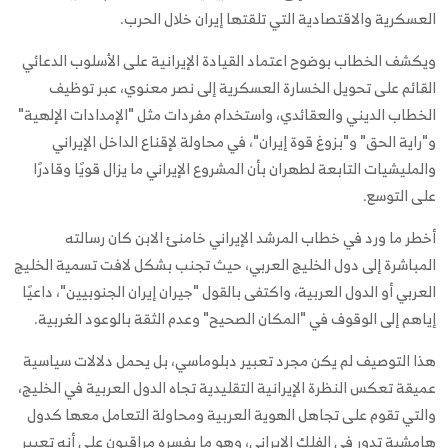
العسكرية والاقتصادية التي تلقتها إيران خلال الحرب.
ويكشف الخطاب بوضوح اعتماد القيادة الإيرانية على الأسلوب الدعائي
القائم على تحويل الخسارة العسكرية إلى نصر معنوي، عبر توظيف
الخطاب الديني والعقائدي، واستخدام مفردات مثل "الإمدادات الإلهية"
و"راية الحق" و"بزوغ قوة إيران"، في محاولة لإقناع الداخل الإيراني
والمليشيات التابعة لطهران بأن المشروع الإيراني ما يزال قويًا وقادرًا
على التوسع.
أخطر ما ورد في خطاب المرشد الإيراني خامنئ الابن كان رسالته
المباشرة إلى دول الخليج العربي، حيث تجنب بشكل لافت تسمية الخليج
العربي أو الدول العربية، واكتفى بالقول "جيران إيران الجنوبيين"، داعيًا
إياهم إلى الوقوف في "المكان الصحيح" وعدم الثقة بالوعود الغربية.
هذا التوصيف لم يكن مجرد تعبير دبلوماسي، بل يحمل دلالات سياسية
عميقة تعكس النظرة الإيرانية التقليدية تجاه الدول العربية في الخليج،
والتي تقوم على تجاهل الهوية العربية ومحاولة التعامل معها كدول
هامشية تدور في الفلك الإيراني، وهو ما يفسره مراقبون على أنه تعبير