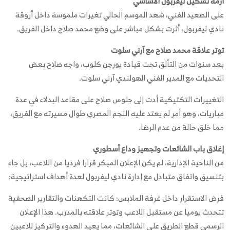
أزمة تشكيل ليفربول الأساسي
على الصعيد الفني، شهد الموسم الحالي تغيرات ملموسة داخل أروقة
نادي ليفربول، أثرت بشكل مباشر على وضع محمد صلاح داخل الفريق.
توتر علاقة محمد صلاح مع آرني سلوت
بعد سنوات من التألق تحت قيادة يورجن كلوب، واجه صلاح بعض
التحديات مع المدير الفني الهولندي آرني سلوت.
التغييرات التكتيكية أدت إلى جلوس صلاح على مقاعد البدلاء في عدة
مباريات، وهو أمر لم يعتد عليه النجم المصري طوال مسيرته مع الفريق،
مما خلق حالة من عدم الرضا.
إغلاق باب الشائعات وتجهيز وداع أسطوري
من الناحية الإدارية، لم يكن الإعلان المبكر قرارا فرديا من اللاعب، بل جاء
بتنسيق واتفاق متبادل مع إدارة نادي ليفربول لعدة أهداف استراتيجية:
فرض الاستقرار داخل غرفة الملابس: كانت التكهنات والتقارير الصحفية
تتحدث يوميا عن مستقبل اللاعب وتوتر علاقته بالمدرب. هذا الإعلان
الرسمي قطع الطريق على الشائعات، مما يعيد الهدوء والتركيز للاعبين