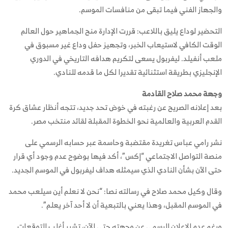
والجهاز الفني فيما تبقى من منافسات الموسم.
التحضير لوداع يليق باللاعب: قررت الإدارة منح الجماهير حول العالم
الوقت الكافي لاستيعاب الخبر، وتجهيز حفل وداع غير مسبوق في
ملعب أنفيلد. ليفربول يسعى لتكريم هدافه التاريخي في الدوري
الإنجليزي بطريقة استثنائية تقديرا لكل ما قدمه للنادي.
وجهة محمد صلاح القادمة
بعد إعلانه الصريح عن رغبته في خوض تحد جديد، تتجه أنظار عشاق كرة
القدم العربية والعالمية نحو الخطوة المقبلة لقائد منتخب مصر.
نشر رامي عباس تغريدة مقتضبة وحاسمة عبر حسابه الرسمي على
منصة التواصل الاجتماعي “إكس”، أكد فيها بوضوح عدم وجود أي قرار
حتى الآن بشأن النادي الذي سيمثله هداف ليفربول في الموسم الجديد.
وقال وكيل محمد صلاح في رسالته نصا: “نحن لا نعلم أين سيلعب محمد
في الموسم المقبل، وهذا يعني بالتبعية أن لا أحد آخر يعلم”.
ورغم عدم الإعلان الرسمي عن وجهته حتى الآن، تشير أغلب التوقعات