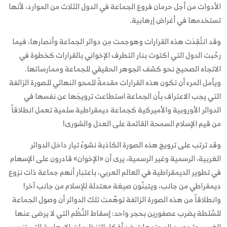
الأدوات من أجل حرمان فروع الجماعة في الدول الثلاث من الموارد، لأنها
تستخدمها في أغراض إرهابية.
وقد انتُقِدَت هذه القرارات وهوجمت مِن دوائر الجماعة وأنصارها، فيما
رحّبت الدول التي اكتوت بنار التطرف الإخواني بالقرارات كخطوة في
الاتجاه الصحيح نحو كشف الجوهر الحقيقي للجماعة وممارساتها.
ويأمل المرء أن تكون هذه القرارات مقدمةً للمحو النهائي للصورة الزائفة
التي يجب الاعتراف بأن الجماعة استطاعت ترويجَها عن نفسها في
الدوائر الأوروبية والأميركية كجماعة ديمقراطية سلمية تعمل انطلاقاً
من قيم الإسلام السمحة القائمة على العدل والشورى!
وقد ترتب على ترويج هذه الصورة الكاذبة نشوءُ تيار داخل الدوائر
الغربية، الرسمية وغير الرسمية، يرى أن «الإخوان» قادرون على الإسهام
في تطوير الديمقراطية في العالم العربي، باعتبار أنهم جماعة ذات نزوع
ديمقراطي من جانب، ويتبنّون صيغة معتدلة للإسلام من جانب آخر!
وانطلاقاً من هذه الصورة الزائفة توهّمت تلك الدوائر أن وصول الجماعة
للسُّلطة يضرب عصفورين بحجر واحد: إسقاط النُّظُم التي لا يرضى عنها
الغرب، وتحصين المجتمعات ضد أفكار التنظيمات الإرهابية التي تنسب