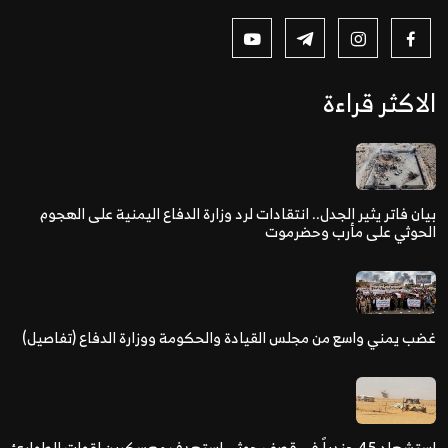
الاكثر قراءة
بيان فاتر يثير الجدل.. انتقادات لرد وزارة الدفاع اليمنية على الهجوم
الحوثي على مأرب وحضرموت
غضب يمني واسع من مجلس القيادة والحكومة ووزارة الدفاع (تفاصيل)
استشهاد 45 جندياً في قصف حوثي استهدف معسكرين لقوات الطوارئ