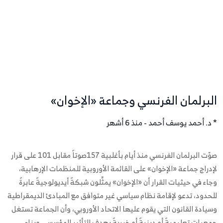
البرلمان الفرنسي وجماعة «الإخوان»
* د. أحمد يوسف أحمد - منذ 6 أشهر
صوّت البرلمان الفرنسي منذ أيام بأغلبية 157صوتاً مقابل 101 على قرار
لإدراج جماعة «الإخوان» على القائمة الأوروبية للمنظمات الإرهابية،
وجاء في حيثيات القرار أن «الإخوان» يمثِّلون شبكةً أيديولوجيةً عابرةً
للحدود، تدعو لإقامة نظام سياسي غير متوافق مع المبادئ الديمقراطية
وسيادة القانون التي يقوم عليها الاتحاد الأوروبي، وأن الجماعة تستغل
جمعياتٍ تعليميةً أو دينيةً أو خيريةً بهدف التأثير المؤسسي وبناء