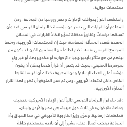
مجتمعات موازية.
واستشهد القرارُ بمواقف الإمارات ومصر وروسيا من الجماعة. ومن
المعلوم أن القرارات التي تَصدر عن مؤسسة كالبرلمان الفرنسي لابد وأن
تسبقها دراساتٌ وتقاريرٌ مدققة تسوِّغ اتخاذَ القرارات في المسائل
المهمة كهذه المسألة الحساسة، حيث إن المجتمعات الأوروبية، ومنها
المجتمع الفرنسي نفسه، تضم قطاعاً من المسلمين الذين قد يكون من
بينهم مَن هو متأثر بأيديولوجيا «الإخوان» أو مخدوع بها، أو غير واعٍ
بجوهرها الحقيقي، بحيث قد يتصور أن قراراً كهذا يمكن أن يكون
مؤسَّساً على العداء للإسلام! ومن المعروف كذلك أن لفرنسا ثقلها
الخاص داخل الاتحاد الأوروبي، ومن ثم فمن المتوقع أن تكون لهذا القرار
أصداؤه الأوروبية.
وقد جاء قرار البرلمان الفرنسي تالياً لقرار الإدارة الأميركية بتصنيف
جماعة «الإخوان» في ثلاث دول عربية، هي مصر والأردن ولبنان،
كمنظمات إرهابية. وصرّح وزيرُ الخارجية الأميركي في هذا السياق بأن
الجماعة ترتكب أعمالَ عنف، مشيراً إلى أن بلاده ستستخدم كافةَ