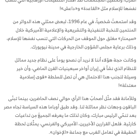
نفسَها للإسلام مثل «القاعدة» و«داعش»!
وقد استمعتُ شخصياً، في عام 1996، لبعض ممثلي هذه الدوائر من
المنتمين للنخبة التنفيذية والتشريعية والإعلامية الأميركية خلال
«سيمنار» مغلق حول الموقف من الحركات التي تنسب نفسَها للإسلام،
وذلك برعاية مجلس الشؤون الخارجية في مدينة نيويورك.
وكانت حجة هؤلاء أننا لا نريد أن نصحو يوماً على نظام جديد مماثل
للنظام الذي نشأ في إيران أواخر سبعينيات القرن الماضي، وأن خير
وسيلة لتجنب هذا الاحتمال هي أن تصل للسلطة «قوى إسلامية
معتدلة»!
وللأمانة فقد مثّل أصحابُ هذا الرأي حوالي نصف الحاضرين، بينما تبنّى
الباقون وجهات نظر مماثلة لنا. وقد طبق أوباما هذه السياسة تجاه مصر
بعد تنحّي الرئيس مبارك، وكان لذلك ما يعرفه الجميعُ مِن تداعيات
كارثية. فلعل القرارين الأخيرين، الأميركي والفرنسي، يمثِّلان لحظة
الحقيقة في تعامل الغرب مع جماعة «الإخوان».