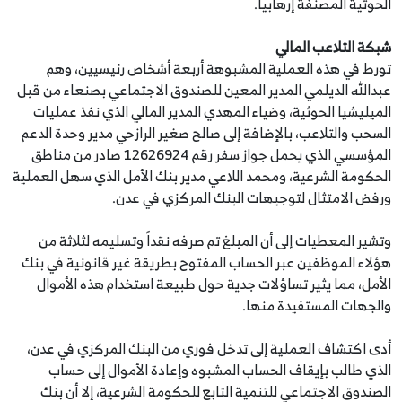
الحوثية المصنفة إرهابياً.
شبكة التلاعب المالي
تورط في هذه العملية المشبوهة أربعة أشخاص رئيسيين، وهم
عبدالله الديلمي المدير المعين للصندوق الاجتماعي بصنعاء من قبل
الميليشيا الحوثية، وضياء المهدي المدير المالي الذي نفذ عمليات
السحب والتلاعب، بالإضافة إلى صالح صغير الرازحي مدير وحدة الدعم
المؤسسي الذي يحمل جواز سفر رقم 12626924 صادر من مناطق
الحكومة الشرعية، ومحمد اللاعي مدير بنك الأمل الذي سهل العملية
ورفض الامتثال لتوجيهات البنك المركزي في عدن.
وتشير المعطيات إلى أن المبلغ تم صرفه نقداً وتسليمه لثلاثة من
هؤلاء الموظفين عبر الحساب المفتوح بطريقة غير قانونية في بنك
الأمل، مما يثير تساؤلات جدية حول طبيعة استخدام هذه الأموال
والجهات المستفيدة منها.
أدى اكتشاف العملية إلى تدخل فوري من البنك المركزي في عدن،
الذي طالب بإيقاف الحساب المشبوه وإعادة الأموال إلى حساب
الصندوق الاجتماعي للتنمية التابع للحكومة الشرعية، إلا أن بنك