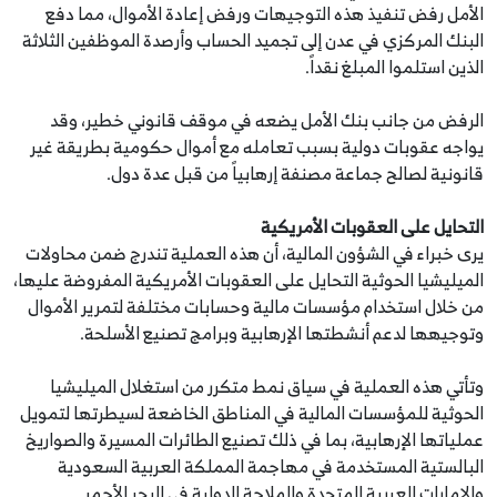
الأمل رفض تنفيذ هذه التوجيهات ورفض إعادة الأموال، مما دفع
البنك المركزي في عدن إلى تجميد الحساب وأرصدة الموظفين الثلاثة
الذين استلموا المبلغ نقداً.
الرفض من جانب بنك الأمل يضعه في موقف قانوني خطير، وقد
يواجه عقوبات دولية بسبب تعامله مع أموال حكومية بطريقة غير
قانونية لصالح جماعة مصنفة إرهابياً من قبل عدة دول.
التحايل على العقوبات الأمريكية
يرى خبراء في الشؤون المالية، أن هذه العملية تندرج ضمن محاولات
الميليشيا الحوثية التحايل على العقوبات الأمريكية المفروضة عليها،
من خلال استخدام مؤسسات مالية وحسابات مختلفة لتمرير الأموال
وتوجيهها لدعم أنشطتها الإرهابية وبرامج تصنيع الأسلحة.
وتأتي هذه العملية في سياق نمط متكرر من استغلال الميليشيا
الحوثية للمؤسسات المالية في المناطق الخاضعة لسيطرتها لتمويل
عملياتها الإرهابية، بما في ذلك تصنيع الطائرات المسيرة والصواريخ
البالستية المستخدمة في مهاجمة المملكة العربية السعودية
والإمارات العربية المتحدة والملاحة الدولية في البحر الأحمر.