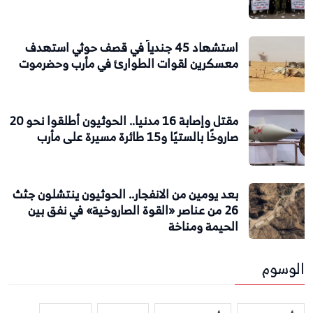
استشهاد 45 جندياً في قصف حوثي استهدف
معسكرين لقوات الطوارئ في مأرب وحضرموت
مقتل وإصابة 16 مدنيا.. الحوثيون أطلقوا نحو 20
صاروخًا بالستيًا و15 طائرة مسيرة على مأرب
بعد يومين من الانفجار.. الحوثيون ينتشلون جثث
26 من عناصر «القوة الصاروخية» في نفق بين
الحيمة ومناخة
الوسوم