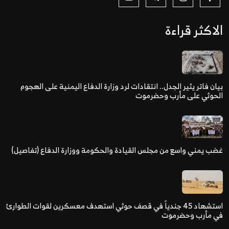
الاكثر قراءة
بيان فاتر يثير الجدل.. انتقادات لرد وزارة الدفاع اليمنية على الهجوم
الحوثي على مأرب وحضرموت
غضب يمني واسع من مجلس القيادة والحكومة ووزارة الدفاع (تفاصيل)
استشهاد 45 جندياً في قصف حوثي استهدف معسكرين لقوات الطوارئ
في مأرب وحضرموت