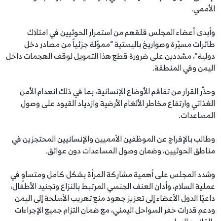
الأممي.
وأبدى أعضاء المجلس قلقهم من استمرار الحوثيين في امتلاك
طائرات مسيّرة وصواريخ باليستية “مموّلة جزئياً من مصادر دخل
دولية”، مشددين على ضرورة قطع هذا التمويل لوقف الهجمات داخل
اليمن وفي المنطقة.
وحذّر القرار من تفاقم الأوضاع الإنسانية، بما في ذلك انعدام الأمن
الغذائي وارتفاع مخاطر الألغام الأرضية وازدياد القيود على وصول
المساعدات.
وطالب بالإفراج عن الموظفين الأمميين والإنسانيين المحتجزين في
مناطق الحوثيين، وضمان وصول المساعدات دون عوائق.
وشدد المجلس على أهمية مشاركة المرأة بشكل كامل ومتساوٍ في
عملية السلام، وأدان العنف الجنسي المرتبط بالنزاع وتجنيد الأطفال،
داعيًا الدول الأعضاء إلى تعزيز جهود منع تهريب الأسلحة إلى اليمن
ودعم قدرات خفر السواحل اليمني، مع ضمان التزام جميع الإجراءات