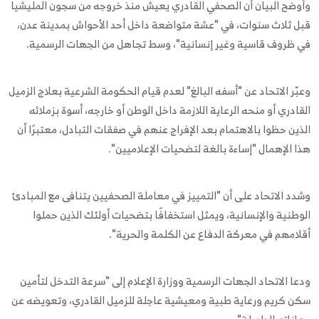
وأوضح البيان أن الصحفي القادري يعيش منذ خروجه من سجون المليشيا
قبل ثلاث سنوات، في "عشة متواضعة داخل أحد الأحواش بمدينة عدن،
في ظروف قاسية وغير إنسانية"، وسط تجاهل من الجهات الرسمية.
وعبّر الاتحاد عن "أسفه البالغ" لعدم قيام الحكومة الشرعية بعلاج الزميل
القادري أو منحه الرعاية اللازمة داخل الوطن أو خارجه، أسوة بزملائه
الذين حظوا بالاهتمام بعد الإفراج عنهم في صفقات التبادل، معتبرًا أن
هذا الإهمال "إساءة بالغة لتضحيات الإعلاميين".
وشدد الاتحاد على أن "التمييز في معاملة الصحفيين يتنافى مع المبادئ
الوطنية والإنسانية، ويمثل استخفافًا بتضحيات أولئك الذين حملوا
أقلامهم في معركة الدفاع عن الكلمة والحرية".
ودعا الاتحاد الجهات الرسمية ووزارة الإعلام إلى "سرعة التدخل لتأمين
سكن كريم ورعاية طبية ومعيشية عاجلة للزميل القادري، وتعويضه عن