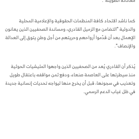
معاناته الطويلة".
كما ناشد الاتحاد كافة المنظمات الحقوقية والإعلامية المحلية
والدولية "التضامن مع الزميل القادري، ومساندة الصحفيين الذين يعانون
الإهمال بعد أن قدّموا أرواحهم وحريتهم من أجل وطنٍ يتوق إلى العدالة
والإنصاف".
يُذكر أن القادري يُعد من الصحفيين الذين واجهوا المليشيات الحوثية
منذ سيطرتها على العاصمة صنعاء، ودفع ثمن مواقفه باعتقال طويل
وتعذيب في سجونها، قبل أن يخرج منها ليواجه تحديات إنسانية جديدة
في ظل غياب الدعم الرسمي.