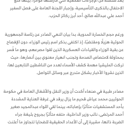
بعد سلسلة من الإجراءات القمعية التي مارستها مؤخرًا، بينها منع
الاحتفال بالذكرى التأسيسية، وإجبار اللجنة العامة على فصل السفير
أحمد علي عبدالله صالح، أحد أبرز ركائز الحزب.
ورغم حجم الخسارة المدوية، بدا بيان النعي الصادر عن رئاسة الجمهورية
الحوثية هزيلًا ومقتضبًا، إذ اكتفى بذكر اسم رئيس الوزراء، دون الإفصاح
عن بقية الوزراء والقيادات العسكرية الذين لقوا مصرعهم، وهو ما فُسر
بمحاولة لامتصاص الصدمة وتجنب انهيار معنوي بين أنصارها، حيث
تركت المليشيا مهمة كشف الأسماء لعدد من الناشطين التابعين لها،
الذين نشروا الأخبار بشكل متدرج عبر وسائل التواصل.
مصادر طبية في صنعاء أكدت أن وزير النقل والأشغال العامة في حكومة
الحوثيين محمد عياش قحيم ما يزال يرقد في غرفة العناية المشددة
بأحد المستشفيات متأثرًا بإصاباته، بينما لقي اللواء عبدالمجيد صغير
أحمد المرتضى، نائب وزير الداخلية، حتفه متأثرًا بجروح بليغة جراء
الضربة ذاتها، مشيرة إلى أن الأعداد الحقيقية للضحايا تتجاوز ما أعلنت