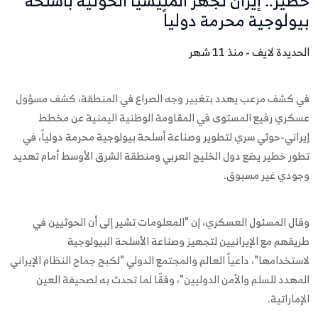
خطير.. إيران تُجهز المليشيا الحوثية بأسلحة
بيولوجية محرمة دولياً
الحديدة لايف - منذ 11 شهر
في كشف مرعب يهدد بتغيير وجه الصراع في المنطقة، كشف مسؤول
عسكري رفيع المستوى في المقاومة الوطنية اليمنية عن مخطط
إيراني-حوثي سري لتطوير وصناعة أسلحة بيولوجية محرمة دولياً، في
تطور خطير يضع دول الخليج العربي ومنطقة الشرق الأوسط أمام تهديد
وجودي غير مسبوق.
وقال المسئول العسكري، إن "المعلومات تشير إلى أن الحوثيين في
طريقهم مع الإيرانيين لتجهيز وصناعة الأسلحة البيولوجية
لاستخدامها"، داعياً العالم والمجتمع الدولي "لكبح جماح النظام الإيراني
المهدد للسلم والأمن الدوليين"، وفقًا لما تحدث به لصحيفة العين
الإماراتية.