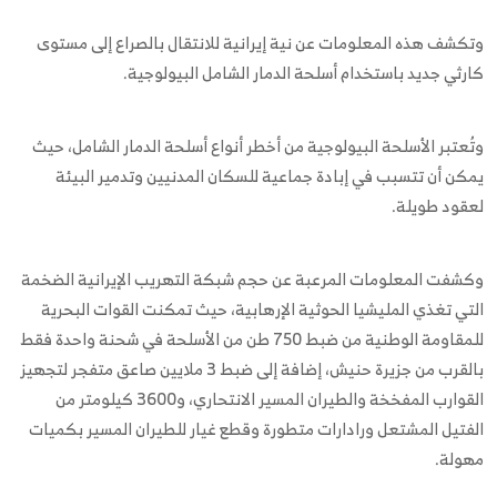
وتكشف هذه المعلومات عن نية إيرانية للانتقال بالصراع إلى مستوى
كارثي جديد باستخدام أسلحة الدمار الشامل البيولوجية.
وتُعتبر الأسلحة البيولوجية من أخطر أنواع أسلحة الدمار الشامل، حيث
يمكن أن تتسبب في إبادة جماعية للسكان المدنيين وتدمير البيئة
لعقود طويلة.
وكشفت المعلومات المرعبة عن حجم شبكة التهريب الإيرانية الضخمة
التي تغذي المليشيا الحوثية الإرهابية، حيث تمكنت القوات البحرية
للمقاومة الوطنية من ضبط 750 طن من الأسلحة في شحنة واحدة فقط
بالقرب من جزيرة حنيش، إضافة إلى ضبط 3 ملايين صاعق متفجر لتجهيز
القوارب المفخخة والطيران المسير الانتحاري، و3600 كيلومتر من
الفتيل المشتعل ورادارات متطورة وقطع غيار للطيران المسير بكميات
مهولة.