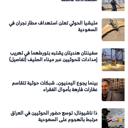
مليشيا الحوثي تعلن استهداف مطار نجران في
السعودية
سفينتان هنديتان يشتبه بتورطهما في تهريب
إمدادات للحوثيين عبر ميناء الصليف (تفاصيل)
بينما يجوع اليمنيون.. شبكات حوثية تتقاسم
عقارات فارهة بأموال الفقراء
ذا ناشيونال: توسع حضور الحوثيين في العراق
مرتبط بالهجوم على السعودية