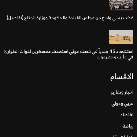
غضب يمني واسع من مجلس القيادة والحكومة ووزارة الدفاع (تفاصيل)
استشهاد 45 جندياً في قصف حوثي استهدف معسكرين لقوات الطوارئ
في مأرب وحضرموت
الاقسام
اخبار وتقارير
عربي ودولي
اقتصاد
رياضة