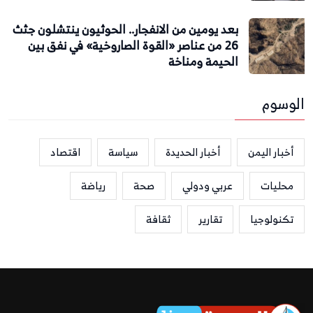
بعد يومين من الانفجار.. الحوثيون ينتشلون جثث
26 من عناصر «القوة الصاروخية» في نفق بين
الحيمة ومناخة
الوسوم
أخبار اليمن
أخبار الحديدة
سياسة
اقتصاد
محليات
عربي ودولي
صحة
رياضة
تكنولوجيا
تقارير
ثقافة