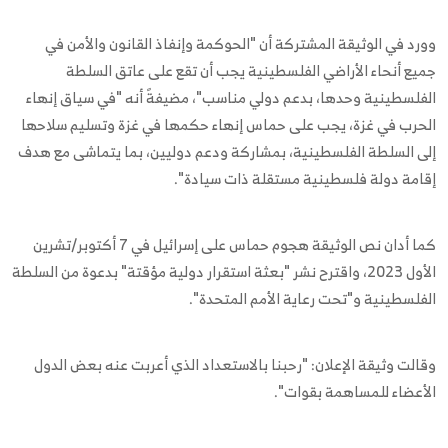
وورد في الوثيقة المشتركة أن "الحوكمة وإنفاذ القانون والأمن في
جميع أنحاء الأراضي الفلسطينية يجب أن تقع على عاتق السلطة
الفلسطينية وحدها، بدعم دولي مناسب"، مضيفةً أنه "في سياق إنهاء
الحرب في غزة، يجب على حماس إنهاء حكمها في غزة وتسليم سلاحها
إلى السلطة الفلسطينية، بمشاركة ودعم دوليين، بما يتماشى مع هدف
إقامة دولة فلسطينية مستقلة ذات سيادة".
كما أدان نص الوثيقة هجوم حماس على إسرائيل في 7 أكتوبر/تشرين
الأول 2023، واقترح نشر "بعثة استقرار دولية مؤقتة" بدعوة من السلطة
الفلسطينية و"تحت رعاية الأمم المتحدة".
وقالت وثيقة الإعلان: "رحبنا بالاستعداد الذي أعربت عنه بعض الدول
الأعضاء للمساهمة بقوات".