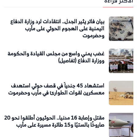
الاكثر قراءة
بيان فاتر يثير الجدل.. انتقادات لرد وزارة الدفاع
اليمنية على الهجوم الحوثي على مأرب
وحضرموت
غضب يمني واسع من مجلس القيادة والحكومة
ووزارة الدفاع (تفاصيل)
استشهاد 45 جندياً في قصف حوثي استهدف
معسكرين لقوات الطوارئ في مأرب وحضرموت
مقتل وإصابة 16 مدنيا.. الحوثيون أطلقوا نحو 20
صاروخًا بالستيًا و15 طائرة مسيرة على مأرب