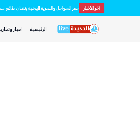
آخر الأخبار
استشهاد 45 جندياً في قصف حوثي استهدف معسكرين لقوات الطوارئ في مأرب وحضرموت
الرئيسية
اخبار وتقارير