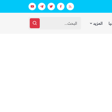
بينما يجوع اليمنيون.. شبكات حوثية تتقا
يا
المزيد