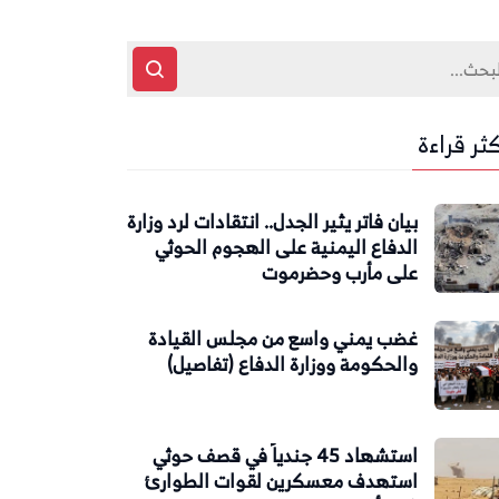
كثر قراءة
بيان فاتر يثير الجدل.. انتقادات لرد وزارة
الدفاع اليمنية على الهجوم الحوثي
على مأرب وحضرموت
غضب يمني واسع من مجلس القيادة
والحكومة ووزارة الدفاع (تفاصيل)
استشهاد 45 جندياً في قصف حوثي
استهدف معسكرين لقوات الطوارئ