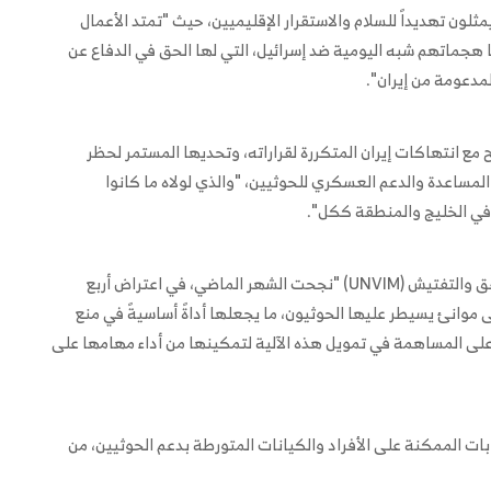
مثلون تهديداً للسلام والاستقرار الإقليميين، حيث "تمتد الأعمال
ا هجماتهم شبه اليومية ضد إسرائيل، التي لها الحق في الدفاع عن
مدعومة من إيران".
ع انتهاكات إيران المتكررة لقراراته، وتحديها المستمر لحظر
المساعدة والدعم العسكري للحوثيين، "والذي لولاه ما كانوا
في الخليج والمنطقة ككل".
وكشفت المسؤولة الأمريكية أن آلية الأمم المتحدة للتحقق والتفتيش (UNVIM) "نجحت الشهر الماضي، في اعتراض أربع
انئ يسيطر عليها الحوثيون، ما يجعلها أداةً أساسيةً في منع
 على المساهمة في تمويل هذه الآلية لتمكينها من أداء مهامها على
 الممكنة على الأفراد والكيانات المتورطة بدعم الحوثيين، من