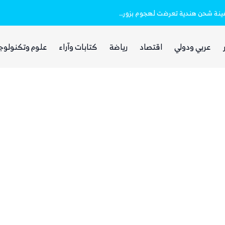
خفر السواحل والبحرية اليمنية ينقذان طاقم سفينة شحن هندية تعرضت لهجوم بزورق مفخخ
الفرصة التي انتظرها الحوثي!
عربي ودولي
اقتصاد
رياضة
كتابات وآراء
علوم وتكنولوج