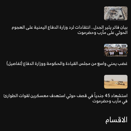
بيان فاتر يثير الجدل.. انتقادات لرد وزارة الدفاع اليمنية على الهجوم
الحوثي على مأرب وحضرموت
غضب يمني واسع من مجلس القيادة والحكومة ووزارة الدفاع (تفاصيل)
استشهاد 45 جندياً في قصف حوثي استهدف معسكرين لقوات الطوارئ
في مأرب وحضرموت
الاقسام