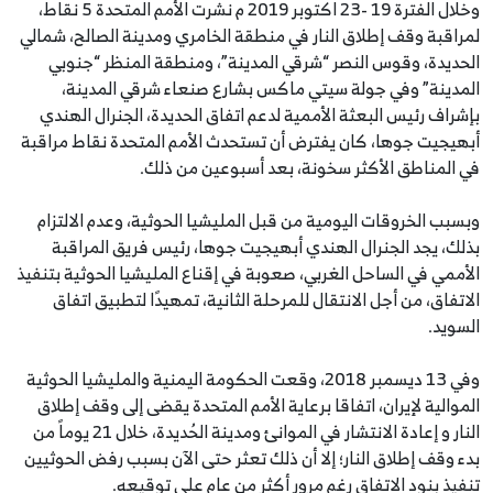
وخلال الفترة 19 -23 اكتوبر 2019 م نشرت الأمم المتحدة 5 نقاط،
لمراقبة وقف إطلاق النار في منطقة الخامري ومدينة الصالح، شمالي
الحديدة، وقوس النصر “شرقي المدينة”، ‎ومنطقة المنظر “جنوبي
المدينة” وفي جولة سيتي ماكس بشارع صنعاء شرقي المدينة،
بإشراف رئيس البعثة الأممية لدعم اتفاق الحديدة، الجنرال الهندي
أبهيجيت جوها، كان يفترض أن تستحدث الأمم المتحدة نقاط مراقبة
في المناطق الأكثر سخونة، بعد أسبوعين من ذلك.
وبسبب الخروقات اليومية من قبل المليشيا الحوثية، وعدم الالتزام
بذلك، يجد الجنرال الهندي أبهيجيت جوها، رئيس فريق المراقبة
الأممي في الساحل الغربي، صعوبة في إقناع المليشيا الحوثية بتنفيذ
الاتفاق، من أجل الانتقال للمرحلة الثانية، تمهيدًا لتطبيق اتفاق
السويد.
وفي 13 ديسمبر 2018، وقعت الحكومة اليمنية والمليشيا الحوثية
الموالية لإيران، اتفاقا برعاية الأمم المتحدة يقضى إلى وقف إطلاق
النار و إعادة الانتشار في الموانئ ومدينة الحُديدة، خلال 21 يوماً من
بدء وقف إطلاق النار؛ إلا أن ذلك تعثر حتى الآن بسبب رفض الحوثيين
تنفيذ بنود الاتفاق رغم مرور أكثر من عام على توقيعه.