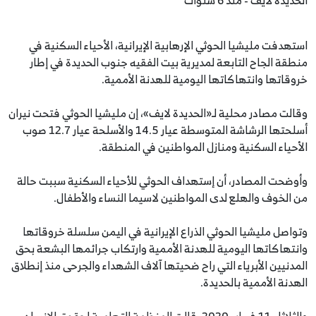
استهدفت مليشيا الحوثي الإرهابية الإيرانية، الأحياء السكنية في
منطقة الجاح التابعة لمديرية بيت الفقيه جنوب الحديدة في إطار
خروقاتها وانتهاكاتها اليومية للهدنة الأممية.
وقالت مصادر محلية لـ«الحديدة لايف»، إن مليشيا الحوثي فتحت نيران
أسلحتها الرشاشة المتوسطة عيار 14.5 والأسلحة عيار 12.7 صوب
الأحياء السكنية ومنازل المواطنين في المنطقة.
وأوضحت المصادر، أن إستهداف الحوثي للأحياء السكنية سببت حالة
من الخوف والهلع لدى المواطنين لاسيما النساء والأطفال.
وتواصل مليشيا الحوثي الذراع الإيرانية في اليمن سلسلة خروقاتها
وانتهاكاتها اليومية للهدنة الأممية وارتكاب جرائمها البشعة بحق
المدنيين الأبرياء التي راح ضحيتها آلاف الشهداء والجرحى منذ إنطلاق
الهدنة الأممية بالحديدة.
والثلاثاء 11 فبراير 2020، قالت المنظمة التهامية لحقوق الإنسان