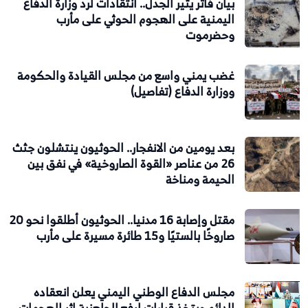
بيان فاتر يثير الجدل.. انتقادات لرد وزارة الدفاع
اليمنية على الهجوم الحوثي على مأرب
وحضرموت
غضب يمني واسع من مجلس القيادة والحكومة
ووزارة الدفاع (تفاصيل)
بعد يومين من الانفجار.. الحوثيون ينتشلون جثث
26 من عناصر «القوة الصاروخية» في نفق بين
الحيمة ومناخة
مقتل وإصابة 16 مدنيا.. الحوثيون أطلقوا نحو 20
صاروخًا بالستيًا و15 طائرة مسيرة على مأرب
مجلس الدفاع الوطني اليمني يعلن انعقاده
الدائم ويتخذ قرارات لرفع الجاهزية إثر الهجمات