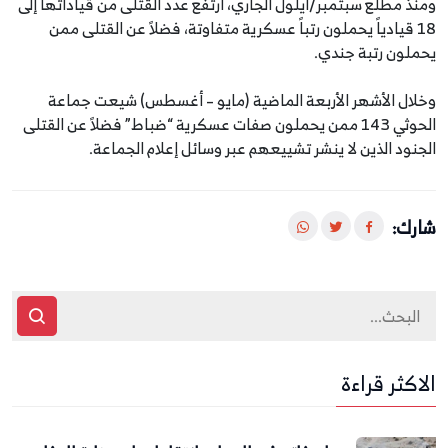
ومنذ مطلع سبتمبر/أيلول الجاري، ارتفع عدد القتلى من قياداتها إلى
18 قيادياً يحملون رتباً عسكرية متفاوتة، فضلاً عن القتلى ممن
يحملون رتبة جندي.
وخلال الأشهر الأربعة الماضية (مايو – أغسطس) شيعت جماعة
الحوثي 143 ممن يحملون صفات عسكرية “ضباط” فضلاً عن القتلى
الجنود الذين لا ينشر تشييعهم عبر وسائل إعلام الجماعة.
شارك:
الاكثر قراءة