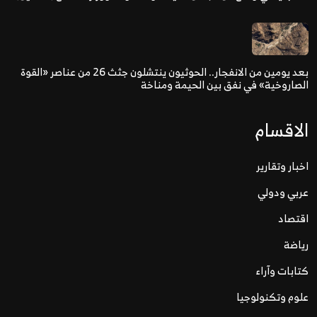
بعد يومين من الانفجار.. الحوثيون ينتشلون جثث 26 من عناصر «القوة
الصاروخية» في نفق بين الحيمة ومناخة
الاقسام
اخبار وتقارير
عربي ودولي
اقتصاد
رياضة
كتابات وآراء
علوم وتكنولوجيا