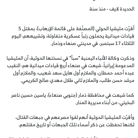
الحديدة لايف - منذ سنة
أقرّت مليشيا الحوثي (المصنّفة على قائمة الإرهاب)، بمقتل 5
قيادات ميدانية يحملون رتباً عسكرية متفاوتة، وتشييعهم، اليوم
الثلاثاء 17 سبتمبر، في مدينتي صنعاء وذمار.
وذكرت وكالة الأنباء اليمنية "سبأ" في نسختها الحوثية، أن المليشيا
المدعومة إيرانياً، شيعت في صنعاء أربع قيادات ميدانية هم: النقيب
عبده أحمد حمطان، والملازم أول هايل سعد شعيب، والملازم أول
مرشد حسن طالب، والملازم ثاني طلال مهدي صالح الكريمي.
كما شيعت في محافظة ذمار (جنوبي صنعاء)، ياسين حسين ناصر
البخيتي، من أبناء مديرية المنار.
وأقرّت المليشيا الحوثية أنهم لقوا مصرعهم في جبهات القتال،
لكنها تحفظت عن ذكر أسماء تلك الجبهات أو تاريخ مقتلهم.