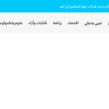
مجلس الدفاع الوطني اليمني يعلن انعقاده الدائم ويتخذ قرارات لرفع الجاهزية إثر الهجمات الحوثية
الصمت السعودي والتردد الحكومي.. أسئلة يطرحها اليمنيون وسط التصعيد الحوثي الأخير
عربي ودولي
اقتصاد
رياضة
كتابات وآراء
علوم وتكنولوج