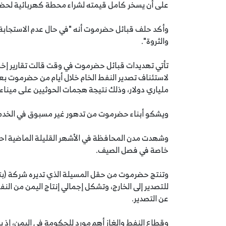
على أن يسخر كامل قيمته لشراء محطة كهربائية لحض
والثروة".
تأتي تهديدات قبائل حضرموت في وقت قالت تقارير إخبار
لاستئناف تصدير النفط الخام خلال أيام من حضرموت بعد
ملياري دولار، وذلك نتيجة هجمات الحوثيين على مينا
ويشكو أبناء حضرموت من تدهور غير مسبوق في الخدمات 
وشهدت مدن المحافظة في الأشهر القليلة الماضية اح
خاصة في فصل الصيف.
للتصدير إلى الخارج، وتشكل إجمالي إنتاج اليمن من ال
عن التصدير.
وقطاع النفط والغاز أهم مورد للحكومة في اليمن، إذ يشكل ما نسبته 70 با