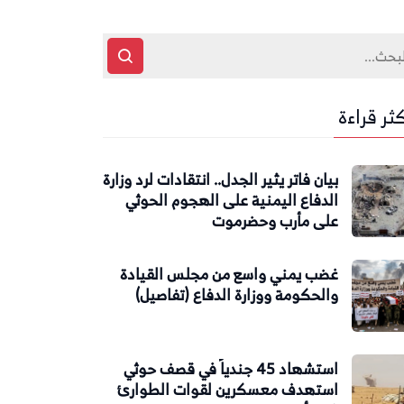
كثر قراءة
بيان فاتر يثير الجدل.. انتقادات لرد وزارة
الدفاع اليمنية على الهجوم الحوثي
على مأرب وحضرموت
غضب يمني واسع من مجلس القيادة
والحكومة ووزارة الدفاع (تفاصيل)
استشهاد 45 جندياً في قصف حوثي
استهدف معسكرين لقوات الطوارئ