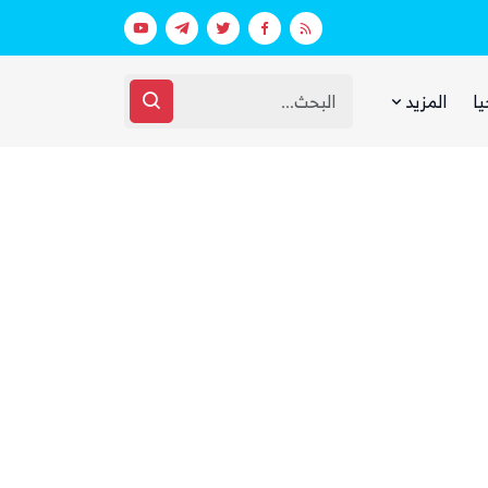
بعد يومين من الانفجار.. الحوثيون ينتشلون جثث 26 من عناصر «القوة الصاروخية» في نفق بين الحيمة ومناخة
الحوثيون يرسلون تعزيزات عسكرية بينها
يا
المزيد