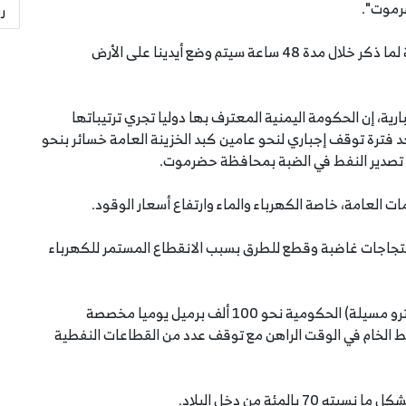
رموت".
ر
وأكد حلف قبائل حضرموت أنه "في حال عدم الاستجابة لما ذكر خلال مدة 48 ساعة سيتم وضع أيدينا على الأرض
ية، إن الحكومة اليمنية المعترف بها دوليا تجري ترتيباتها
 فترة توقف إجباري لنحو عامين كبد الخزينة العامة خسائر بنحو
ء تصدير النفط في الضبة بمحافظة حضرموت.
العامة، خاصة الكهرباء والماء وارتفاع أسعار الوقود.
تجاجات غاضبة وقطع للطرق بسبب الانقطاع المستمر للكهرباء
وتنتج حضرموت من حقل المسيلة الذي تديره شركة (بترو مسيلة) الحكومية نحو 100 ألف برميل يوميا مخصصة
نفط الخام في الوقت الراهن مع توقف عدد من القطاعات النفطية
لمئة من دخل البلاد.