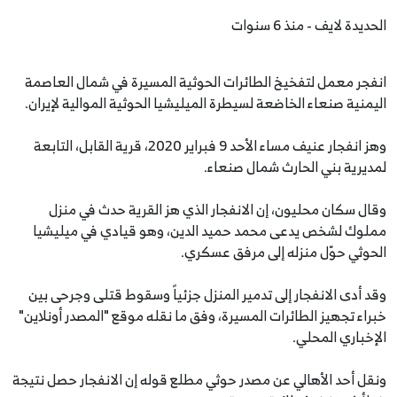
الحديدة لايف - منذ 6 سنوات
انفجر معمل لتفخيخ الطائرات الحوثية المسيرة في شمال العاصمة
اليمنية صنعاء الخاضعة لسيطرة الميليشيا الحوثية الموالية لإيران.
وهز انفجار عنيف مساء الأحد 9 فبراير 2020، قرية القابل، التابعة
لمديرية بني الحارث شمال صنعاء.
وقال سكان محليون، إن الانفجار الذي هز القرية حدث في منزل
مملوك لشخص يدعى محمد حميد الدين، وهو قيادي في ميليشيا
الحوثي حوّل منزله إلى مرفق عسكري.
وقد أدى الانفجار إلى تدمير المنزل جزئياً وسقوط قتلى وجرحى بين
خبراء تجهيز الطائرات المسيرة، وفق ما نقله موقع "المصدر أونلاين"
الإخباري المحلي.
ونقل أحد الأهالي عن مصدر حوثي مطلع قوله إن الانفجار حصل نتيجة