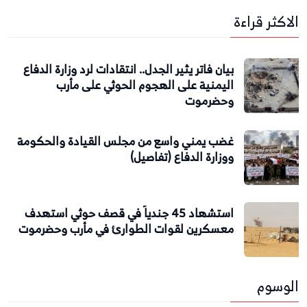
الاكثر قراءة
بيان فاتر يثير الجدل.. انتقادات لرد وزارة الدفاع
اليمنية على الهجوم الحوثي على مأرب
وحضرموت
غضب يمني واسع من مجلس القيادة والحكومة
ووزارة الدفاع (تفاصيل)
استشهاد 45 جندياً في قصف حوثي استهدف
معسكرين لقوات الطوارئ في مأرب وحضرموت
الوسوم