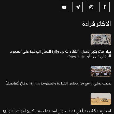
الاكثر قراءة
بيان فاتر يثير الجدل.. انتقادات لرد وزارة الدفاع اليمنية على الهجوم
الحوثي على مأرب وحضرموت
غضب يمني واسع من مجلس القيادة والحكومة ووزارة الدفاع (تفاصيل)
استشهاد 45 جندياً في قصف حوثي استهدف معسكرين لقوات الطوارئ