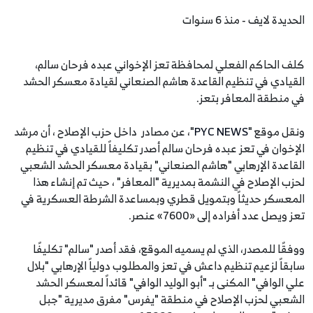
الحديدة لايف - منذ 6 سنوات
كلف الحاكم الفعلي لمحافظة تعز الإخواني عبده فرحان سالم،
القيادي في تنظيم القاعدة هاشم الصنعاني لقيادة معسكر الحشد
في منطقة المعافر بتعز.
ونقل موقع "
PYC NEWS
"، عن مصادر داخل حزب الإصلاح ، أن مرشد
الإخوان في تعز عبده فرحان سالم أصدر تكليفاً للقيادي في تنظيم
القاعدة الإرهابي "هاشم الصنعاني" بقيادة معسكر الحشد الشعبي
لحزب الإصلاح في النشمة بمديرية "المعافر" ، حيث تم إنشاء هذا
المعسكر حديثاً وبتمويل قطري وبمساعدة الشرطة العسكرية في
تعز ويصل عدد أفراده إلى «7600» عنصر.
ووفقًا للمصدر، الذي لم يسميه الموقع، فقد أصدر "سالم" تكليفًا
سابقاً لزعيم تنظيم داعش في تعز والمطلوب دولياً الإرهابي "بلال
علي الوافي" المكنى بـ "أبو الوليد الوافي" قائداً لمعسكر الحشد
الشعبي لحزب الإصلاح في منطقة "يفرس" مفرق مديرية "جبل