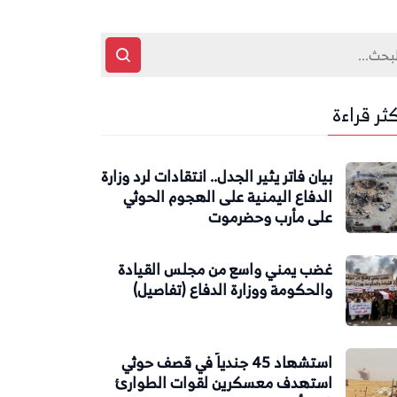
كثر قراءة
بيان فاتر يثير الجدل.. انتقادات لرد وزارة
الدفاع اليمنية على الهجوم الحوثي
على مأرب وحضرموت
غضب يمني واسع من مجلس القيادة
والحكومة ووزارة الدفاع (تفاصيل)
استشهاد 45 جندياً في قصف حوثي
استهدف معسكرين لقوات الطوارئ