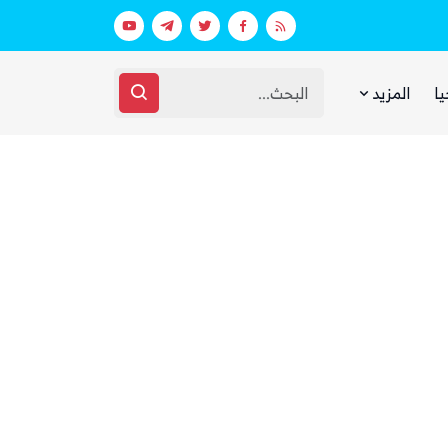
بيان فاتر يثير الجدل.. انتقادات لرد وزارة الدفاع اليمنية على الهجوم الحوثي على مأرب وحضرموت
يا
المزيد