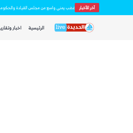
آخر الأخبار
مقتل وإصابة 16 مدنيا.. الحوثيون أطلقوا نحو 20 صاروخًا بالستيًا و15 طائرة مسيرة على مأرب
غضب يمني واسع من مجلس القيادة والحكومة و
الرئيسية
اخبار وتقارير