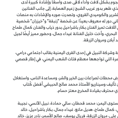
جوم بشكل لافت وأداء لاقى صدى واسعًا وإشادة كبيرة لدى
ي ظهر بدور غريب الشبح زعيم العصابة، إلى جانب الفنانين
الشرير والكوميدي القروي، وتصدرت صوره والإشادات به منصات
اني دور له معروف بعيدًا عن شخصة "زنبقة" و"خيزران" شخصية
اللافت تميز الفنان بكار باشراحيل بدور ذياب والفنان كمال طماح
 البحري، وأخت خليل الفنانة غيداء جمال، وحضور مميز أيضًا لجيل
بلان ومروان الزرقة.
ة وشركة النبيل في إحدى القرى اليمنية بقالب اجتماعي درامي،
عاصرة التي تواجهها معظم فئات الشعب اليمني، في إطار قصصي
ض محطات لصراعات بين الخير والشر، ومساعدة الناس، واستغلال
ن تأليف وسيناريو الأستاذ محمد صالح الحبيشي أفضل كُتاب
ري محترف بقيادة المخرج معتز حسام.
مستوى اليمن: محمد قحطان، سالي حمادة، نبيل الآنسي، نجيبة
ي، كمال طماح، هديل مانع، غيداء جمال، بكار باشراحيل، خالد
لي، مروان الزرقة، فريال يوسف، صالح الأسمر، نادر عزيز، خالد