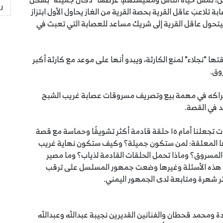
ر
اعبَ عاقل القرية بحصة القرية من الغاز يحاول الأول ابتزاز
 ليتحول عاقل القرية إلى شريك مساعد للعصابة التي تعبث في
ا "نجلاء" لمنع الكارثة، ويبدو أنها على موعد مع كارثة أكبر
وق.
شراكه في مهمة بيع وتصريف مسروقات عصابة غريب الشبح
د في القصة.
هذه المسارات وغيرها من المسارات الفرعية التي تعقدت تجعلنا أمام ١٥ حلقة قادمة أكثر تشويقًا وحماسة مع قصة
تها المعلقة: لمن ستكون جميلة؟ وكيف ستكون نهاية غريب
مسروق؟ وماذا تحمل الحلقات القادمة لذياب؟ وما مصير
 هذه الأسئلة وغيرها وضعت جمهور المسلسل على ترقب
ر شهرة ومتابعة لدى الجمهور اليمني.
دة ومحمد قحطان والفنانين القديرين نجيبة عبدالله وعبدالله