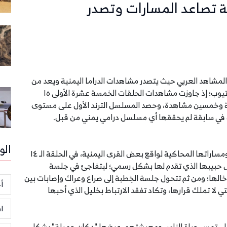
لة.. بعد عرض ١٥ حلقة تصاعد المسارات وتصدر
مشاهد العربي حيث يتصدر مشاهدات الدراما اليمنية ويعد من
أبرز الأعمال الرمضانية العربية والأكثر مشاهدة على يوتيوب؛ إذ جاوزت مشاهدات الحلقات الخمسة عشرة الأولى ١٥
ئة وخمسين مشاهدة، وحصد المسلسل الترند الأول على مستوى
ة في سابقة لم يحققها أي مسلسل درامي يمني من قبل.
الو
يتصاعد الصراع بين الخير والشر، فيما تزداد عُقد القصة ومساراتها المحاكية لواقع بعض القرى اليمنية، في الحلقة الـ ١٤
ل حبيبها الذي تقدم لها بشكل رسمي؛ ليتفاجئ في جلسة
لها؛ ومن ثم تتحول جلسة الخِطبة إلى صراع وعراك وإصابات بين
أخ
ي لا تملك قرارها، وتكاد تفقد الارتباط بخليل الذي أحبها
ا
سل، تمس حياة الناس ومعيشتهم، عرضها "دكان جميلة" بشكل