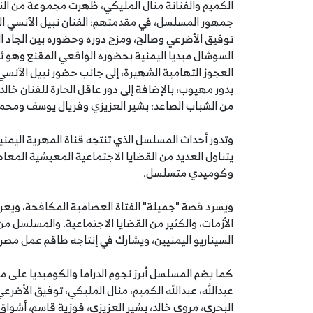
الكميم والفنانة منال المليكي، ظهرت مجموعة من الن
جمهور المسلسل، في مقدمتهم: الفنان نبيل الآنسي الذ
توفيق الأضرعي وصالح، ومزج دوره وحضوره بين الجاد 
السوشال ميديا اليمنية بحضوره الواقعي المقنع وهو ث
العجوز التهامية الشهيرة، إلى جانب حضور نبيل الآنسي 
بدور مهيوب، بالإضافة إلى دور عاقل الحارة للفنان خالد
من الشباب الصاعد: بشير العزيزي وفريال يوسف ومحمد أ
وتدور أحداث المسلسل الذي تنتجه قناة المهرية اليمني
يتناول العديد من القضايا الاجتماعية المعيشية الم
وكوميدي متسلسل.
ويسرد قصة "جميلة" الفتاة العصامية المكافحة، ويعر
الأزمات، والكثير من القضايا الاجتماعية. والمسلسل م
السيناريو اليمنيين، ويشارك في إنتاجه طاقم عمل مص
كما يضم المسلسل أبرز نجوم الدراما والكوميديا على 
عبدالله، عبدالله الكميم، منال المليكي، توفيق الأضرع
البحري، مروى خالد، بشير العزيزي، فوزية قاسم، أشواق ع