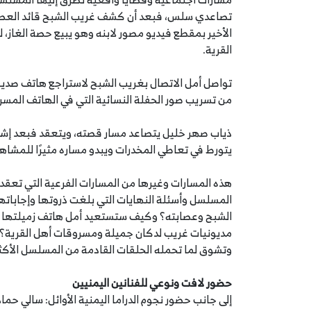
تصاعدي سلس، فبعد أن كشف غريب الشبح قائد العصابة تل
الأخير بمقطع فيديو مصور لابنه وهو يبيع حصة الغاز،
القرية.
تواصل أمل الاتصال بغريب الشبح لاستراجع هاتف صديقته
من تسريب صور الحفلة النسائية التي في الهاتف المسر
ذياب صهر خليل يتصاعد مسار قصته، ويتعقد فبعد إ
يتورط في تعاطي المخدرات ويبدو مساره مثيرًا للمشاه
المسلسل وأسئلة النهايات التي بلغت ذروتها وإجابا
الشبح وعصابته؟ وكيف ستستعيد أمل هاتف زميلتها ال
مديونيات غريب لدكان جميلة ومسروقات أهل القرية؟
وتشوق لما تحمله الحلقات القادمة من المسلسل الأكث
حضور لافت ونوعي للفنانين اليمنيين
إلى جانب حضور نجوم الدراما اليمنية الأوائل: سالي حما