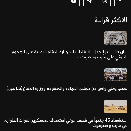
الاكثر قراءة
بيان فاتر يثير الجدل.. انتقادات لرد وزارة الدفاع اليمنية على الهجوم
الحوثي على مأرب وحضرموت
غضب يمني واسع من مجلس القيادة والحكومة ووزارة الدفاع (تفاصيل)
استشهاد 45 جندياً في قصف حوثي استهدف معسكرين لقوات الطوارئ
في مأرب وحضرموت