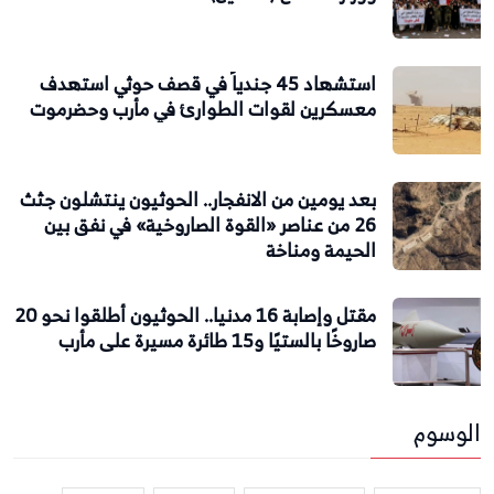
استشهاد 45 جندياً في قصف حوثي استهدف
معسكرين لقوات الطوارئ في مأرب وحضرموت
بعد يومين من الانفجار.. الحوثيون ينتشلون جثث
26 من عناصر «القوة الصاروخية» في نفق بين
الحيمة ومناخة
مقتل وإصابة 16 مدنيا.. الحوثيون أطلقوا نحو 20
صاروخًا بالستيًا و15 طائرة مسيرة على مأرب
الوسوم