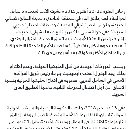
وخلال الفترة 19 -23 أكتوبر 2019 م نشرت الأمم المتحدة 5 نقاط،
لمراقبة وقف إطلاق النار في منطقة الخامري ومدينة الصالح، شمالي
الحديدة، وقوس النصر “شرقي المدينة”، ‎ومنطقة المنظر “جنوبي
المدينة” وفي جولة سيتي ماكس بشارع صنعاء شرقي المدينة،
بإشراف رئيس البعثة الأممية لدعم اتفاق الحديدة، الجنرال الهندي
أبهيجيت جوها، كان يفترض أن تستحدث الأمم المتحدة نقاط مراقبة
في المناطق الأكثر سخونة، بعد أسبوعين من ذلك.
وبسبب الخروقات اليومية من قبل المليشيا الحوثية، وعدم الالتزام
بذلك، يجد الجنرال الهندي أبهيجيت جوها، رئيس فريق المراقبة
الأممي في الساحل الغربي، صعوبة في إقناع المليشيا الحوثية بتنفيذ
الاتفاق، من أجل الانتقال للمرحلة الثانية، تمهيدًا لتطبيق اتفاق
السويد.
وفي 13 ديسمبر 2018، وقعت الحكومة اليمنية والمليشيا الحوثية
الموالية لإيران، اتفاقا برعاية الأمم المتحدة يقضى إلى وقف إطلاق
النار و إعادة الانتشار في الموانئ ومدينة الحُديدة، خلال 21 يوماً من
بدء وقف إطلاق النار؛ إلا أن ذلك تعثر حتى الآن بسبب رفض الحوثيين