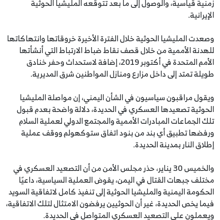
زمنية قياسية، والوصول إلى ما بعد تتوقعه المليشيا الحوثية
الإيرانية.
وصعدت المليشيا الحوثية خلال الفترة الأخيرة خروقاتها وانتهاكاتها
للهدنة الأممية من خلال قصف نقاط ضباط الارتباط التي أنشأتها
الأمم المتحدة في أكتوبر 2019، إضافة لاستحداث وحفر خنادق
طويلة تمتد إلى داخل مزارع ومنازل المواطنين شرق المديرية.
ويقول مراقبون سياسيون في الشأن اليمني، إن مواصلة المليشيا
الحوثية تصعيدها العسكري في الحديدة، دلالة واضحة بعدم قبول
تلك الجماعات المبادرات الأممية والمجتمع الدولي لعملية السلام
ورفضها تطبيق أي بند من بنود اتفاق ستوكهولم ووقف عملية
إطلاق النار بمدينة الحديدة.
والخميس 30 يناير، حذر مجلس الأمن من أن التصعيد العسكري في
مختلف جبهات القتال في اليمن، يقوض العملية السياسية، داعيًا
الحكومة اليمنية والمليشيا الحوثية إلى تنفيذ كامل لاتفاقية السويد
فيما يخص الحديدة، غير أن الحوثيين يرفضون الامتثال لتلك الاتفاقية،
ويعملون على التصعيد العسكري المتواصل في الحديدة.