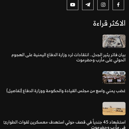
الاكثر قراءة
بيان فاتر يثير الجدل.. انتقادات لرد وزارة الدفاع اليمنية على الهجوم
الحوثي على مأرب وحضرموت
غضب يمني واسع من مجلس القيادة والحكومة ووزارة الدفاع (تفاصيل)
استشهاد 45 جندياً في قصف حوثي استهدف معسكرين لقوات الطوارئ
في مأرب وحضرموت