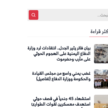
كثر قراءة
بيان فاتر يثير الجدل.. انتقادات لرد وزارة
الدفاع اليمنية على الهجوم الحوثي
على مأرب وحضرموت
غضب يمني واسع من مجلس القيادة
والحكومة ووزارة الدفاع (تفاصيل)
استشهاد 45 جندياً في قصف حوثي
استهدف معسكرين لقوات الطوارئ