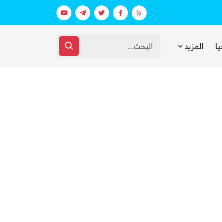
بيان فاتر يثير الجدل.. انتقادات لرد وزارة الدفاع اليمنية على الهجوم الحوثي على مأرب وحضرموت
يا
المزيد