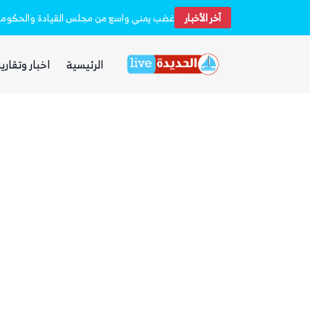
آخر الأخبار
مقتل وإصابة 16 مدنيا.. الحوثيون أطلقوا نحو 20 صاروخًا بالستيًا و15 طائرة مسيرة على مأرب
غضب يمني واسع من مجلس القيادة والحكومة و
الرئيسية
اخبار وتقارير