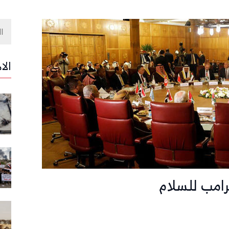
الا
امب للسلام