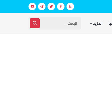
عقارات فارهة بأموال الفقراء
غضب يمني واسع من مجلس القيادة والحك
يا
المزيد