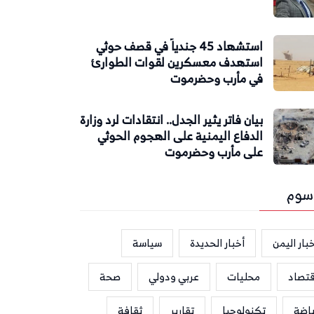
استشهاد 45 جندياً في قصف حوثي
استهدف معسكرين لقوات الطوارئ
في مأرب وحضرموت
بيان فاتر يثير الجدل.. انتقادات لرد وزارة
الدفاع اليمنية على الهجوم الحوثي
على مأرب وحضرموت
سوم
بار اليمن
أخبار الحديدة
سياسة
قتصاد
محليات
عربي ودولي
صحة
ياضة
تكنولوجيا
تقارير
ثقافة