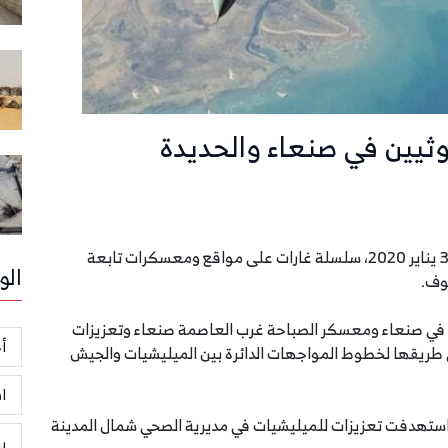
وثيين في صنعاء والحديدة
شنت طائرات تحالف دعم الشرعية في اليمن، الجمعة 31 يناير 2020، سلسلة غارات على مواقع ومعسكرات تابعة
الو
وف.
في صنعاء ومعسكر الصباحة غرب العاصمة صنعاء وتعزيزات
أخ
طريقها لخطوط المواجهات الدائرة بين الميليشيات والجيش
ا
ف استهدفت تعزيزات للميليشيات في مديرية الصحي شمال المدينة
ر