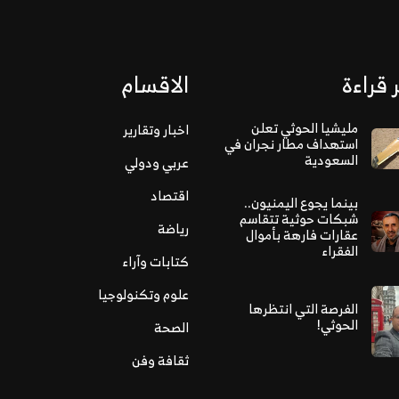
 قراءة
الاقسام
مليشيا الحوثي تعلن
اخبار وتقارير
استهداف مطار نجران في
السعودية
عربي ودولي
اقتصاد
بينما يجوع اليمنيون..
شبكات حوثية تتقاسم
رياضة
عقارات فارهة بأموال
الفقراء
كتابات وآراء
علوم وتكنولوجيا
الفرصة التي انتظرها
الحوثي!
الصحة
ثقافة وفن