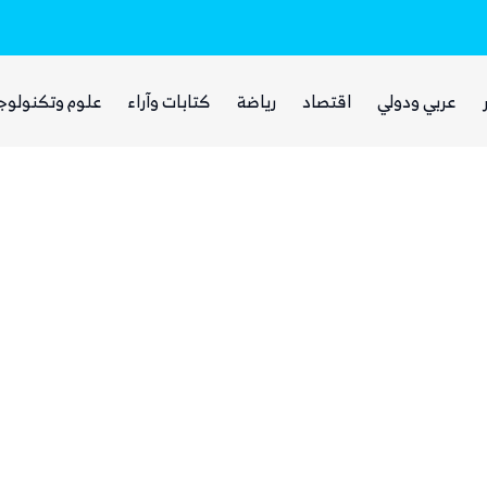
رات فارهة بأموال الفقراء
غضب يمني واسع من مجلس القيادة والحكومة
عربي ودولي
اقتصاد
رياضة
كتابات وآراء
علوم وتكنولوج