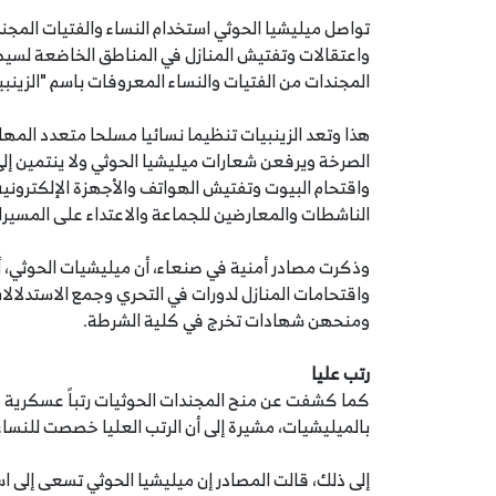
تواصل ميليشيا الحوثي استخدام النساء والفتيات المجن
واعتقالات وتفتيش المنازل في المناطق الخاضعة لسي
المجندات من الفتيات والنساء المعروفات باسم "الزينبيا
هذا وتعد الزينبيات تنظيما نسائيا مسلحا متعدد المهام،
الصرخة ويرفعن شعارات ميليشيا الحوثي ولا ينتمين إل
واقتحام البيوت وتفتيش الهواتف والأجهزة الإلكترونية 
الناشطات والمعارضين للجماعة والاعتداء على المسيرا
واقتحامات المنازل لدورات في التحري وجمع الاستدلال
ومنحهن شهادات تخرج في كلية الشرطة.
رتب عليا
كما كشفت عن منح المجندات الحوثيات رتباً عسكرية من 
بالميليشيات، مشيرة إلى أن الرتب العليا خصصت للنسا
إلى ذلك، قالت المصادر إن ميليشيا الحوثي تسعى إلى اس