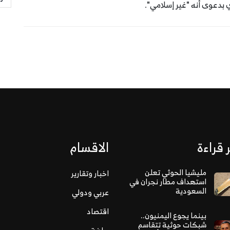
 بدعوى أنه "غير إسلامي".
 قراءة
الاقسام
مليشيا الحوثي تعلن
اخبار وتقارير
استهداف مطار نجران في
السعودية
عربي ودولي
اقتصاد
بينما يجوع اليمنيون..
شبكات حوثية تتقاسم