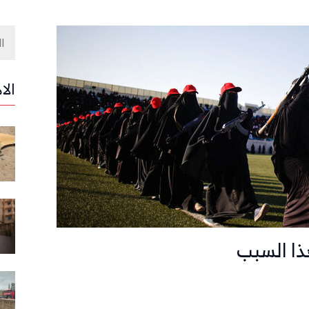
الا
ذا السبب