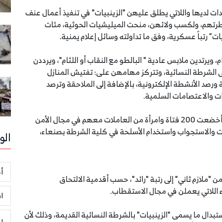
دات لديها واللاتي يطلق عليهن "الزينبيات" في تنفيذ أعمال عنف
طرتهم، ولكسب ولائهن، منحت الميليشيات الحوثية، مئات
ت” رتباً عسكرية، وفق ما تداولته وسائل إعلام يمنية.
 ويرتدين ملابس عادية " البالطو مع النقاب أو اللثام"، ويرددن
ى الشرطة النسائية، وتتركز مهامهن على: تفتيش المنازل
ورصد الأنشطة الإلكترونية، بالإضافة إلى الملاحقة وترصد
ت والاعتصامات السلمية.
وذكرت مصادر أمنية في صنعاء، أن ميليشيات الحوثي، أخضعت 200 فتاة وامرأة من العاملات معهم في مجال الأمن
ات والاستجواب واستخدام الأسلحة في كلية الشرطة بصنعاء،
الو
أخ
"ملازم ثاني" إلى رتبة "رائد"، حسب أقدمية الالتحاق
ء اللاتي يعملن في مجال الاستقطاب.
ا
تبدال ما يسمى "الزينبيات" بالشرطة النسائية القديمة، وذلك لأن
ر