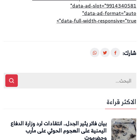
data-ad-slot="9914340581"
data-ad-format="auto"
data-full-width-responsive="true">
شارك:
الاكثر قراءة
بيان فاتر يثير الجدل.. انتقادات لرد وزارة الدفاع
اليمنية على الهجوم الحوثي على مأرب
وحضرموت