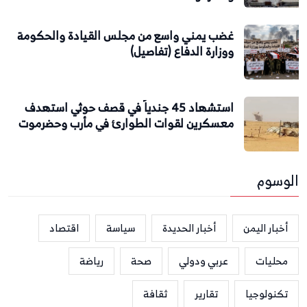
غضب يمني واسع من مجلس القيادة والحكومة
ووزارة الدفاع (تفاصيل)
استشهاد 45 جندياً في قصف حوثي استهدف
معسكرين لقوات الطوارئ في مأرب وحضرموت
الوسوم
أخبار اليمن
أخبار الحديدة
سياسة
اقتصاد
محليات
عربي ودولي
صحة
رياضة
تكنولوجيا
تقارير
ثقافة