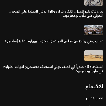
بيان فاتر يثير الجدل.. انتقادات لرد وزارة الدفاع اليمنية على الهجوم
الحوثي على مأرب وحضرموت
غضب يمني واسع من مجلس القيادة والحكومة ووزارة الدفاع (تفاصيل)
استشهاد 45 جندياً في قصف حوثي استهدف معسكرين لقوات الطوارئ
في مأرب وحضرموت
الاقسام
اخبار وتقارير