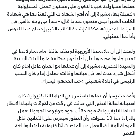
حملها مسؤولية كبيرة لتكون على مستوى تحمل المسؤولية
وكفيلة بها، مشيرة إلى أن أهم الشهادات التي تعتز بها هي شهادة
الكاتب الكبير أنيس منصور، عندما قال: «يسرا هي وجه عالمي في
السينما المصرية»، وكذلك إشادة الكاتب الكبير إحسان عبدالقدوس
بأدائها التمثيلي.
ولفتت إلى أن ملامحها الأوروبية لم تقف عائقا أمام محاولاتها في
تغيير جلدها وحرصها على أداء أدوار مختلفة منها البنت الريفية
والسيدة المصرية، مشيرة إلى أن عملها مع الفنان عادل إمام كان
أفضل شىء حدث لها في حياتها وقالت: «عادل إمام كان السبب
الرئيسى في زيادة شعبيتي وحب الجمهور ليسرا».
وأوضحت يسرا أن عملها باستمرار في الدراما التليفزيونية كان
استجابة لحالة التطور التي حدثت في وقت من الأوقات باتجاه الأنظار
للدراما التليفزيونية، موضحة أن نجوم هوليوود اتجهوا للعمل
بالدراما منذ 10 سنوات، وأن التطور سيفرض على الفنانين خلال
المرحلة المقبلة، العمل عبر المنصات الإلكترونية باعتبارها لغة
العصر.