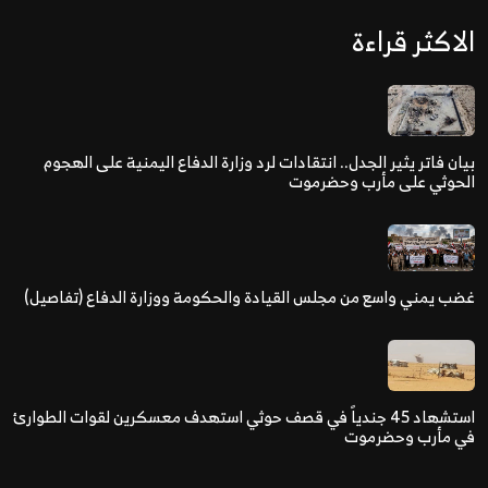
الاكثر قراءة
بيان فاتر يثير الجدل.. انتقادات لرد وزارة الدفاع اليمنية على الهجوم
الحوثي على مأرب وحضرموت
غضب يمني واسع من مجلس القيادة والحكومة ووزارة الدفاع (تفاصيل)
استشهاد 45 جندياً في قصف حوثي استهدف معسكرين لقوات الطوارئ
في مأرب وحضرموت