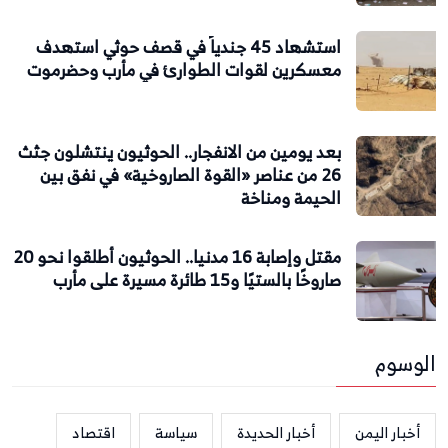
استشهاد 45 جندياً في قصف حوثي استهدف
معسكرين لقوات الطوارئ في مأرب وحضرموت
بعد يومين من الانفجار.. الحوثيون ينتشلون جثث
26 من عناصر «القوة الصاروخية» في نفق بين
الحيمة ومناخة
مقتل وإصابة 16 مدنيا.. الحوثيون أطلقوا نحو 20
صاروخًا بالستيًا و15 طائرة مسيرة على مأرب
الوسوم
أخبار اليمن
أخبار الحديدة
سياسة
اقتصاد