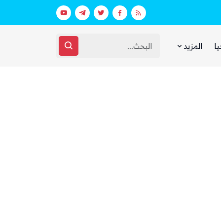
بعد يومين من الانفجار.. الحوثيون ينتشلون جثث 26 من عناصر «القوة الصاروخية» في نفق بين الحيمة ومناخة
يا
المزيد