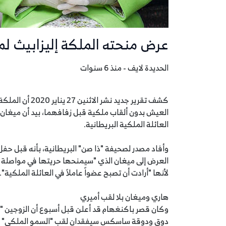
عرض منحته الملكة إليزابيث لم
الحديدة لايف - منذ 6 سنوات
كشف تقرير جديد 
العيش بدون ألقاب ملكية قبل زفافهما، بيد أن ميغان
العائلة الملكية البريطانية.
العرض إلى ميغان الذي "سيمنحها حريتها في مواصلة 
لأنها "أرادت أن تصبح عضواً عاملاً في العائلة الملكية".
هاري وميغان بلا لقب أميري
وكان قصر باكنغهام قد أعلن قبل أسبوع أن الزوجين "لن 
دوق ودوقة ساسكس سيفقدان لقب "السمو الملكي" و"س