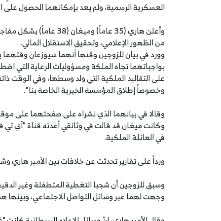
العسكرية الرسمية، ولم يعد بإمكانهما الحصول على الأ
وأعلن هاري (35 عاماً) وم
من الظهور الإعلامي، وتحقيق الاستقلال المالي.
وورد في بيان للزوجين وقتها أنهما سيوزعان وقتهما بي
بواجباتهما تجاه الملكة ومسؤوليات الرعاية التي اضطلعا
على التقاليد الملكية التي ولد وسطها، وفي الوقت ذاته
وخصوصاً إطلاق المؤسسة الخيرية الخاصة بنا".
وقالا في بيانهما الذي نشراه على صفحتهما على موقع إ
وكانت ميغان قد قالت في وثائقي أعدته قناة "آي تي 
في العائلة الملكية.
ورداً على تقارير تحدثت عن خلافات بين الأمير هاري وش
وسبق للزوجين أن شجبا التغطية المتطفلة وغير الدقيقة 
وجهت لهما عبر وسائل التواصل الاجتماعي، وبينها ه
وقال الأمير هاري، إنّ وسائل الإعلام البريطانية كانت 