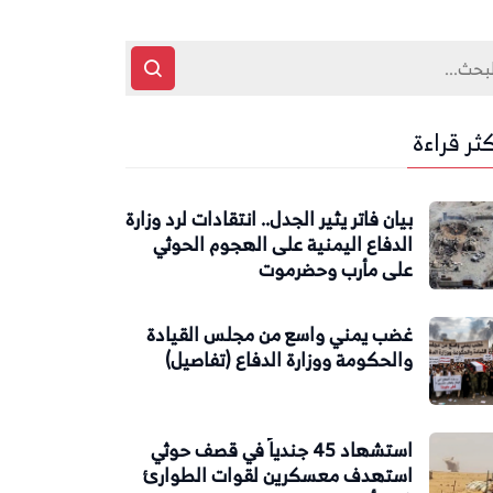
كثر قراءة
بيان فاتر يثير الجدل.. انتقادات لرد وزارة
الدفاع اليمنية على الهجوم الحوثي
على مأرب وحضرموت
غضب يمني واسع من مجلس القيادة
والحكومة ووزارة الدفاع (تفاصيل)
استشهاد 45 جندياً في قصف حوثي
استهدف معسكرين لقوات الطوارئ