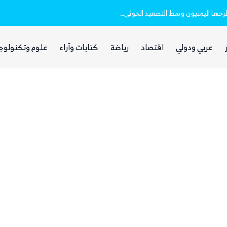
الصمت السعودي والتردد الحكومي.. أسئلة يطرحها اليمنيون وسط التصعيد الحوثي الأخير
عربي ودولي
اقتصاد
رياضة
كتابات وآراء
علوم وتكنولوج