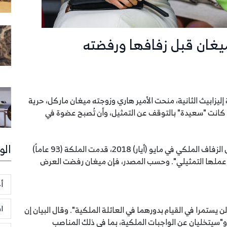
يغان قبل زفافها ورفضته
نشر الاثنين 27 يناير 2020 أن الملكة إليزابيث الثانية، منحت الأمير هاري وزوجته ميغان ماركل، حرية
 كانت "سعيدة" بالتوقف عن التمثيل، وأن تُصبح عضوة في
الو
وأفاد مصدر لصحيفة "ذا صن" البريطانية، بأنه قبل حفل الزفاف الملكي في مايو (أيار) 2018، قدمت الملكة (93 عاماً)
عملها التمثيلي". وحسب المصدر، فإن ميغان رفضت العرض
أخ
ا
يستمرا في القيام بدورهما في العائلة الملكية". وقال البيان إن
يتخليان عن الواجبات الملكية، بما في ذلك المناصب