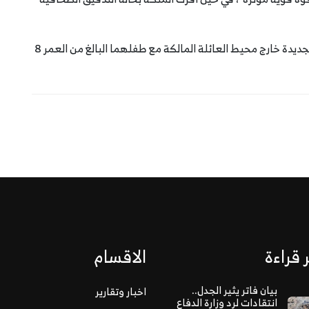
ووصل الزوجان إلى كندا، حيث يخططان لبدء حياتهما الجديدة خارج محيط العائلة المالكة مع طفلهما البالغ من العمر 8
 قراءة
الاقسام
بيان فاتر يثير الجدل..
اخبار وتقارير
انتقادات لرد وزارة الدفاع