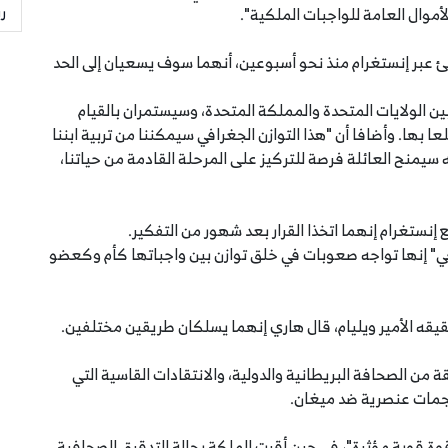
ر
موال العامة للواجبات الملكية".
يغان (38 عاماً) بشكل مفاجئ عبر إنستغرام منذ نحو أسبوعين، أنهما سوف يسعيان إلى الحد
ن الولايات المتحدة والمملكة المتحدة، وسيستمران بالقيام
 بها. وأضافا أن "هذا التوازن الجغرافي سيمكننا من تربية ابننا
 سيمنح العائلة فرصة للتركيز على المرحلة القادمة من حياتنا،
نستغرام إنهما اتخذا القرار بعد شهور من التفكير.
في" إنها تواجه صعوبات في خلق توازن بين واجباتها كأم وكعضو
قيقه الأمير ويليام، قال هاري إنهما يسلكان طريقين مختلفين.
من الصحافة البريطانية والدولية، والانتقادات القاسية التي
جمات عنصرية ضد ميغان.
"قوة قوية مؤثرة"، في حين أقرت الملكة بحالة التدقيق الصحافية