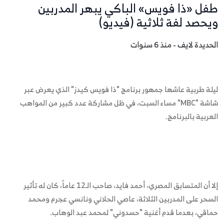
طفل «ذا فويس» الباكي يبهر المدربين
ويحصد لفة ثلاثية (فيديو)
الحديدة لايف - منذ 6 سنوات
ليلة طربية عاشها جمهور برنامج "ذا فويس كيدز" الذي يعرض عبر
شاشة "MBC" مساء السبت، في ظل مشاركة عدد كبير من المواهب
العربية بالبرنامج.
إلا أن المتسابق المصري، أحمد فايد، صاحب الـ12 عاماً، كان له تأثير
السحر على المدربين الثلاثة، عاصي الحلاني ونانسي عجرم ومحمد
حماقي، بعدما قدم أغنية "حسدوني" لمحمد عبد الوهاب.