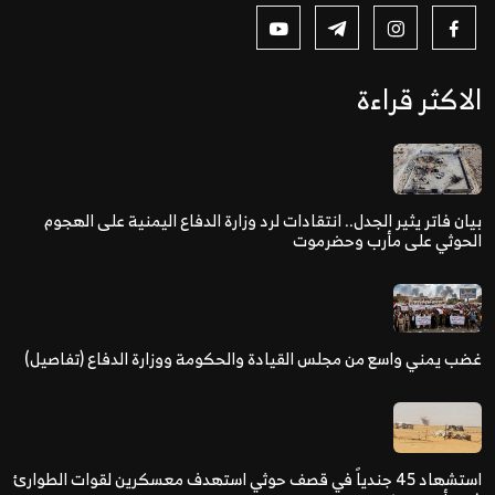
الاكثر قراءة
بيان فاتر يثير الجدل.. انتقادات لرد وزارة الدفاع اليمنية على الهجوم
الحوثي على مأرب وحضرموت
غضب يمني واسع من مجلس القيادة والحكومة ووزارة الدفاع (تفاصيل)
استشهاد 45 جندياً في قصف حوثي استهدف معسكرين لقوات الطوارئ