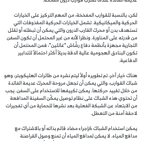
لكن، بالنسبة للقوارب المفخخة، من المهم التركيز على الخيارات
الحركية والميكانيكية. تشمل الخيارات الحركية المقذوفات التي
تستهدف بدن أو محرك القارب الدرون والتي يمكن أن تبطئه أو تقلل
من قدرته على المناورة. ونظرا لأنه من غير المحتمل أن تكون السفن
التجارية مجهزة بأنظمة دفاع رشّاش "غاتلين"، فمن المحتمل أن
تكون البنادق الهجومية عالية الدقة بديلاً أكثر احتمالاً للتدابير
الدفاعية.
هناك خيار آخر، تم تطويره أولاً ليتم نشره من طائرات الهليكوبتر، وهو
شباك القوارب، والتي يمكن أن تجعل مروحة المحرك عديمة الفائدة
من خلال تقييد حركتها. يمكن تكييفها للاستخدام على السفن. يجب
أن تحتوي هذه الشباك على نظام توصيل يمكّن السفينة المدافعة
من الابتعاد عن الشبكة الفعلية بعد نشرها للحماية من أي تفجيرات
لاحقة آمنة من التعطل.
يمكن استخدام الشباك كإجراء مضاد قائم بذاته أو بالاشتراك مع
مدافع المياه. لا يمكن لمدافع المياه أن تمنع وصول القراصنة