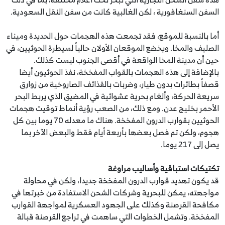
السفن السنغافورية ، لكن الغالبية كانت من سفن النقل السعودية.
أما بالنسبة للموقع، فقد تجمعت هذه الهجمات حول الحديدة وميناء
الصليف والمخا. ويخضع الموقعان الأولان حالياً لسيطرة الحوثيين، في
حين أن مدينة المخا الواقعة في أقصى الجنوب ليست كذلك.
بالإضافة إلى هذه الهجمات بالقواب المفخخة، نفذ الحوثيون أيضا
قصفاً بطائرات بدون طيار، وضربات بالقذائف الصاروخية من زوارق
سريعة الحركة، وألغام بحرية عشوائية في المضيق الذي يربط البحر
الأحمر بخليج عدن. ومع ذلك، من الصعب رؤية أنماط توقيت هجمات
الحوثيين بقوارب الدرون المفخخة. هناك ما معدله 70 يوما بين كل
هجوم، ولكن تم فصل بعضها بأربعة أيام فقط والبعض الآخر بما
يصل إلى 217 يوما.
تكتيكات استباقية وأساليب مراوغة
قد يكون تهديد قوارب الدرون المفخخة جديدا، ولكن في محاولة
مواجهته، يمكن للبحرية وشركات الشحن الاستفادة من خبرتها في
مكافحة القرصنة وكذلك على الجهود العسكرية لمواجهة القوارب
المفخخة. وتشمل الخطوات التي ساهمت في تراجع القرصنة قبالة