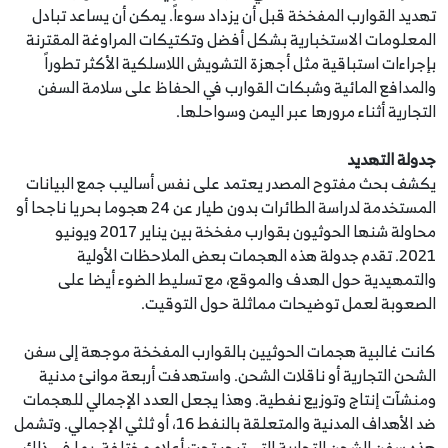
تهديد القوارب المفخخة قبل أن يزداد سوءاً. يمكن أن يساعد تبادل
المعلومات الاستخبارية بشكل أفضل وتكتيكات المراوغة المقترنة
بإجراءات استباقية مثل أجهزة التشويش اللاسلكية الأكثر تطوراً
والمدافع المائية وشبكات القوارب في الحفاظ على سلامة السفن
التجارية أثناء مرورها عبر اليمن وسواحلها.
جدولة التهديد
يكشف بحث مفتوح المصدر يعتمد على نفس أساليب جمع البيانات
المستخدمة لدراسة الطائرات بدون طيار عن 24 هجوما بحريا ناجحا أو
محاولة شنها الحوثيون بقوارب مفخخة بين يناير 2017 ويونيو
2021. تقدم جدولة هذه الهجمات بعض الملاحظات الأولية
والتمهيدية حول الهدف والموقع، مع تسليط الضوء أيضا على
الصعوبة لعمل توضيحات مماثلة حول التوقيت.
كانت غالبية هجمات الحوثيين بالقوارب المفخخة موجهة إلى سفن
الشحن التجارية أو ناقلات الشحن. واستهدفت أربعة موانئ مدنية
ومنشآت إنتاج وتوزيع نفطية. وهذا يجعل العدد الإجمالي للهجمات
ضد الأهداف المدنية والمتعلقة بالنفط 16، أو ثلثي الإجمالي. وتشمل
هذه سفن الشحن التجارية التي تبحر تحت أعلام مختلفة، بما في ذلك