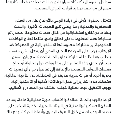
سواحل الصومال تكتيكات مراوغة وإجراءات مضادة نشطة. كلاهما
مهم في مواجهة تهديد قوارب الحوثي المفخخة.
تتمثل الخطوة الأولى في زيادة الوعي بالأوضاع لكل من السفن
العسكرية والمدنية وهذا يعني تتبع الهجمات الأخيرة، والبحث
بنشاط عن تقارير استخباراتية من خلال خدمات مفتوحة المصدر، ثم
مشاركة هذه المعلومات على نطاق واسع. مثلما تحتاج الوكالات
الحكومية إلى مشاركة معلوماتها الاستخباراتية في المعركة ضد
الإرهاب، يجب على المجتمع البحري المدني أن يفعل الشيء نفسه.
يتطلب هذا نظاما لمشاركة تقارير الحالة الحديثة مع ربان السفن.
يجب أن تحوي هذه التقارير على معلومات حول محاولة أو نجاح
هجمات القوارب المفخخة بالإضافة إلى تفاصيل حول أي تهديدات
بحرية أخرى أو قوات بحرية صديقة في المنطقة. من الناحية المثالية،
ستستند هذه التقارير إلى عمل الوكالات الأمنية أو الاستخباراتية،
ويجب التدقيق فيها بعناية لتجنب الكشف عن المصادر والأساليب.
الإلمام الجيد بالحالة السائدة واكتساب صورة عملياتية عامة، يساعد
السفن العسكرية والمدنية في البيئات البحرية الخطرة التركيز على
تحديد التهديدات من خلال التعرف البصري وأنماط الحركة. ومع ذلك،