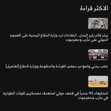
الاكثر قراءة
بيان فاتر يثير الجدل.. انتقادات لرد وزارة الدفاع اليمنية على الهجوم
الحوثي على مأرب وحضرموت
غضب يمني واسع من مجلس القيادة والحكومة ووزارة الدفاع (تفاصيل)
استشهاد 45 جندياً في قصف حوثي استهدف معسكرين لقوات الطوارئ
في مأرب وحضرموت