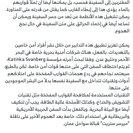
المقتربين إلى السفينة فحسب، بل يمكنها أيضا أن تملأ قواربهم
بالماء. يؤدي هذا إلى إبطاء القارب كما يقلل من قدرته على المناورة.
يمكن تشغيل هذه الأنظمة عن بُعد من جسر السفينة ويمكن أن
تساعد أيضا في إخماد الحرائق على متن السفينة في حال نجح
الهجوم.
يمكن تعزيز تطبيق هذه التدابير من خلال نشر أفراد أمن خاصين
بالتهديدات. بالفعل، هناك شركات أمنية بحرية خاصة في البحر
الأحمر وخليج عدن. وفقا لبحث أجرته مؤسسة Katinka Svanberg،
لم يتم اختطاف السفن التي على متنها قوات أمن خاصة. لكن بالطبع،
سيعتمد نجاحهم في ردع هجمات القوارب المفخخة على امتلاكهم
أدوات وتقنيات تتداخل مع السفينة نفسها بدلاً من البشر الموجودين
على متنها.
التقنيات المستخدمة لمكافحة القوارب المفخخة مثل تقنيات
التشويش والخداع، وكذلك الأسلحة عالية الطاقة، يجب أن تتكيف
أيضا مع البيئة البحرية. وبالفعل بدأت السفن الحربية الأمريكية
والبريطانية في استخدام ذلك، خاصة بعد الهجوم الأخير على ناقلة
"ميرسر ستريت" قبالة سواحل عمان.