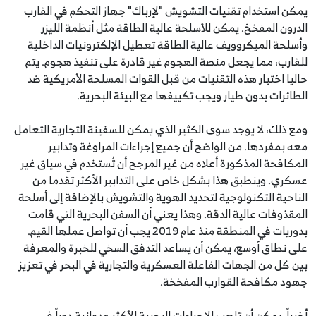
يمكن استخدام تقنيات التشويش "لإرباك" جهاز التحكم في القارب
الدرون المفخخ. يمكن للأسلحة عالية الطاقة مثل أنظمة الليزر
وأسلحة الميكروويف عالية الطاقة تعطيل الإلكترونيات الداخلية
للقارب، مما يجعل منصة الهجوم غير قادرة على تنفيذ هجوم. يتم
حاليا اختبار هذه التقنيات من قبل القوات المسلحة الأمريكية ضد
الطائرات بدون طيار ويجب تكييفها مع البيئة البحرية.
ومع ذلك، لا يوجد سوى الكثير الذي يمكن للسفينة التجارية التعامل
معه بمفردها. من الواضح أن جميع إجراءات المراوغة وتدابير
المكافحة المذكورة أعلاه من غير المرجح أن تُستخدم في سياق غير
عسكري. وينطبق هذا بشكل خاص على التدابير الأكثر تقدما من
الناحية التكنولوجية لتحديد الهوية والتشويش بالإضافة إلى أسلحة
المقذوفات عالية الدقة. وهذا يعني أن السفن البحرية التي قامت
بدوريات في المنطقة منذ عام 2019 يجب أن تواصل عملها القيم.
على نطاق أوسع، يمكن أن يساعد التدفق السخي للخبرة والمعرفة
بين كل من الجهات الفاعلة العسكرية والتجارية في البحر في تعزيز
جهود مكافحة القوارب المفخخة.
أخيراً، يمكن أن تلعب الإجراءات البحرية الأكثر عدوانية دوراً في