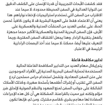
فقد كشفت الأبحاث التجريبية أن قدرة الإنسان على الكشف الدقيق
عن النوايا العدائية في السفن المحيطة محدودة، لا سيما عند
الاقتراب من السفن التي تستخدم استراتيجيات لإخفاء نواياهم. هذا
يعني أن الاعتماد فقط على الهوية البشرية قد لا يكون كافياً. لحسن
الحظ، على عكس العديد من المنشآت المدنية والعسكرية على
الأرض، فإن السفن البحرية المدنية والعسكرية الأكبر حجما مجهزة
بالفعل بتقنية الرادار. وهذا يجعل اكتشاف السفن المقتربة، وربما
التعرف عليها أيضا، ممكنا، لا سيما عند أخذ البصمات الرادارية
الرئيسة في الاعتبار.
تدابير مكافحة فاعلة
يتم إيكال مهام العديد من التدابير المكافحة الفاعلة الحالية
المستخدمة لحماية السفن البحرية المدنية إلى الأفراد الموجودين
على متن السفن المعادية. وتشمل استخدام حراس مسلحين لردع
السفن التي تقترب أو إشراك أطقمها بأسلحة صغيرة، وكذلك الأسلاك
الشائكة على جوانب السفن لمنع الصعود والنظم الصوتية لإلحاق ضرر
مؤلم ولكنه غير مميت بالقراصنة. المشكلة هي أن كل هذه الإجراءات
المضادة لها مهاجم بشري كقاسم مشترك. ومن ثم، فإنها تكون
عديمة الفائدة عندما تقترب قوارب درون مفخخة.