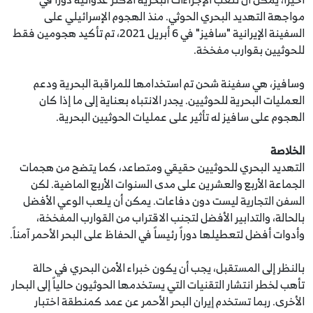
مواجهة التهديد البحري الحوثي. منذ الهجوم الإسرائيلي على
السفينة الإيرانية "سافيز" في 6 أبريل 2021، تم تأكيد هجومين فقط
للحوثيين بقوارب مفخخة.
وسافيز، هي سفينة شحن تم استخدامها للمراقبة البحرية ودعم
العمليات البحرية للحوثيين. يجدر الانتباه بعناية إلى ما إذا كان
الهجوم على سافيز له تأثير على عمليات الحوثيين البحرية.
الخلاصة
التهديد البحري للحوثيين حقيقي ومتصاعد، كما يتضح من هجمات
الجماعة الأربع والعشرين على مدى السنوات الأربع الماضية. لكن
السفن التجارية ليست دون دفاعات. يمكن أن يلعب الوعي الأفضل
بالحالة، والتدابير الأفضل لتجنب الاقتراب من القوارب المفخخة،
وأدوات أفضل لتعطيلها دوراً رئيساً في الحفاظ على البحر الأحمر آمناً.
بالنظر إلى المستقبل، يجب أن يكون خبراء الأمن البحري في حالة
تأهب لخطر انتشار التقنيات التي يستخدمها الحوثيون حالياً إلى البحار
الأخرى. ربما تستخدم إيران البحر الأحمر عن عمد كمنطقة اختبار