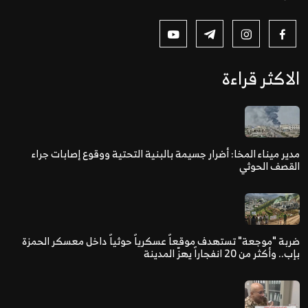
الاكثر قراءة
مدير ميناء المخا: أضرار جسيمة بالبنية التحتية ووقوع إصابات جراء
القصف الحوثي
ضربة "موجعة" تستهدف موقعاً عسكرياً حوثياً داخل معسكر الحمزة
بإب.. وأكثر من 20 انفجاراً يهزّ المدينة