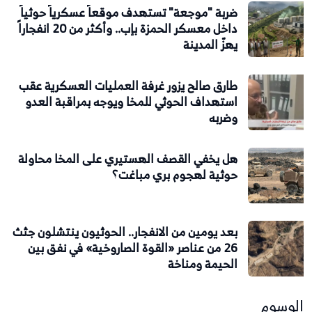
ضربة "موجعة" تستهدف موقعاً عسكرياً حوثياً
داخل معسكر الحمزة بإب.. وأكثر من 20 انفجاراً
يهزّ المدينة
طارق صالح يزور غرفة العمليات العسكرية عقب
استهداف الحوثي للمخا ويوجه بمراقبة العدو
وضربه
هل يخفي القصف الهستيري على المخا محاولة
حوثية لهجوم بري مباغت؟
بعد يومين من الانفجار.. الحوثيون ينتشلون جثث
26 من عناصر «القوة الصاروخية» في نفق بين
الحيمة ومناخة
الوسوم