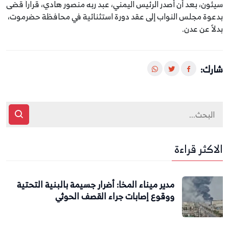
سيئون، بعد أن أصدر الرئيس اليمني، عبد ربه منصور هادي، قراراً قضى
بدعوة مجلس النواب إلى عقد دورة استثنائية في محافظة حضرموت،
بدلاً عن عدن.
شارك:
الاكثر قراءة
مدير ميناء المخا: أضرار جسيمة بالبنية التحتية
ووقوع إصابات جراء القصف الحوثي