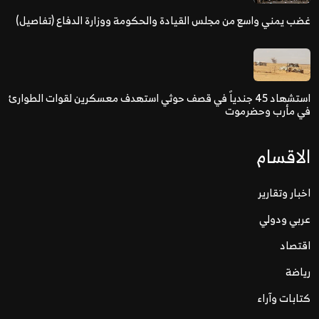
غضب يمني واسع من مجلس القيادة والحكومة ووزارة الدفاع (تفاصيل)
استشهاد 45 جندياً في قصف حوثي استهدف معسكرين لقوات الطوارئ
في مأرب وحضرموت
الاقسام
اخبار وتقارير
عربي ودولي
اقتصاد
رياضة
كتابات وآراء