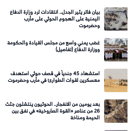
بيان فاتر يثير الجدل.. انتقادات لرد وزارة الدفاع
اليمنية على الهجوم الحوثي على مأرب
وحضرموت
غضب يمني واسع من مجلس القيادة والحكومة
ووزارة الدفاع (تفاصيل)
استشهاد 45 جندياً في قصف حوثي استهدف
معسكرين لقوات الطوارئ في مأرب وحضرموت
بعد يومين من الانفجار.. الحوثيون ينتشلون جثث
26 من عناصر «القوة الصاروخية» في نفق بين
الحيمة ومناخة