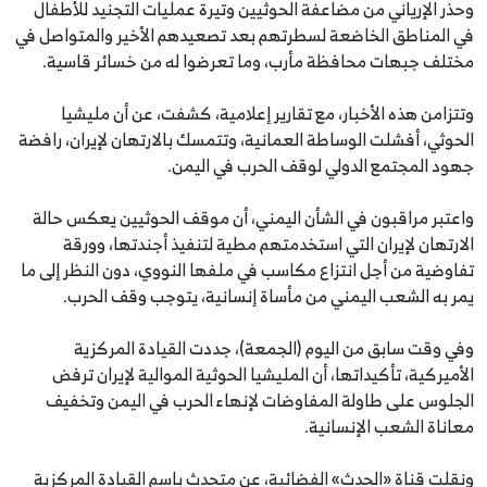
وحذر الإرياني من مضاعفة الحوثيين وتيرة عمليات التجنيد للأطفال
في المناطق الخاضعة لسطرتهم بعد تصعيدهم الأخير والمتواصل في
مختلف جبهات محافظة مأرب، وما تعرضوا له من خسائر قاسية.
وتتزامن هذه الأخبار، مع تقارير إعلامية، كشفت، عن أن مليشيا
الحوثي، أفشلت الوساطة العمانية، وتتمسك بالارتهان لإيران، رافضة
جهود المجتمع الدولي لوقف الحرب في اليمن.
واعتبر مراقبون في الشأن اليمني، أن موقف الحوثيين يعكس حالة
الارتهان لإيران التي استخدمتهم مطية لتنفيذ أجندتها، وورقة
تفاوضية من أجل انتزاع مكاسب في ملفها النووي، دون النظر إلى ما
يمر به الشعب اليمني من مأساة إنسانية، يتوجب وقف الحرب.
وفي وقت سابق من اليوم (الجمعة)، جددت القيادة المركزية
الأميركية، تأكيداتها، أن المليشيا الحوثية الموالية لإيران ترفض
الجلوس على طاولة المفاوضات لإنهاء الحرب في اليمن وتخفيف
معاناة الشعب الإنسانية.
ونقلت قناة «الحدث» الفضائية، عن متحدث باسم القيادة المركزية