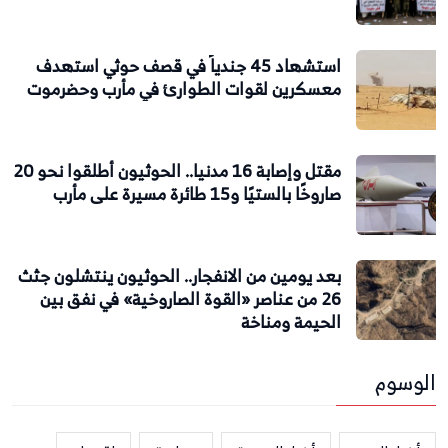
استشهاد 45 جندياً في قصف حوثي استهدف
معسكرين لقوات الطوارئ في مأرب وحضرموت
مقتل وإصابة 16 مدنيا.. الحوثيون أطلقوا نحو 20
صاروخًا بالستيًا و15 طائرة مسيرة على مأرب
بعد يومين من الانفجار.. الحوثيون ينتشلون جثث
26 من عناصر «القوة الصاروخية» في نفق بين
الحيمة ومناخة
الوسوم