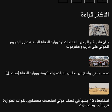
الاكثر قراءة
بيان فاتر يثير الجدل.. انتقادات لرد وزارة الدفاع اليمنية على الهجوم
الحوثي على مأرب وحضرموت
غضب يمني واسع من مجلس القيادة والحكومة ووزارة الدفاع (تفاصيل)
استشهاد 45 جندياً في قصف حوثي استهدف معسكرين لقوات الطوارئ
في مأرب وحضرموت