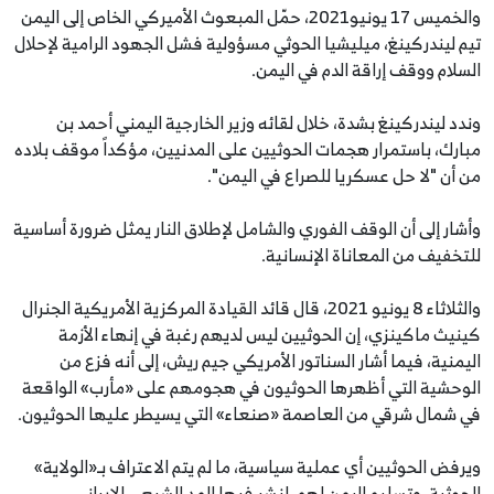
والخميس 17 يونيو2021، حمّل المبعوث الأميركي الخاص إلى اليمن
تيم ليندركينغ، ميليشيا الحوثي مسؤولية فشل الجهود الرامية لإحلال
السلام ووقف إراقة الدم في اليمن.
وندد ليندركينغ بشدة، خلال لقائه وزير الخارجية اليمني أحمد بن
مبارك، باستمرار هجمات الحوثيين على المدنيين، مؤكداً موقف بلاده
من أن "لا حل عسكريا للصراع في اليمن".
وأشار إلى أن الوقف الفوري والشامل لإطلاق النار يمثل ضرورة أساسية
للتخفيف من المعاناة الإنسانية.
والثلاثاء 8 يونيو 2021، قال قائد القيادة المركزية الأمريكية الجنرال
كينيث ماكينزي، إن الحوثيين ليس لديهم رغبة في إنهاء الأزمة
اليمنية، فيما أشار السناتور الأمريكي جيم ريش، إلى أنه فزع من
الوحشية التي أظهرها الحوثيون في هجومهم على «مأرب» الواقعة
في شمال شرقي من العاصمة «صنعاء» التي يسيطر عليها الحوثيون.
ويرفض الحوثيين أي عملية سياسية، ما لم يتم الاعتراف بـ«الولاية»
الحوثية، وتسليم اليمن لهم، لنشر فيها المد الشيعي الإيراني.