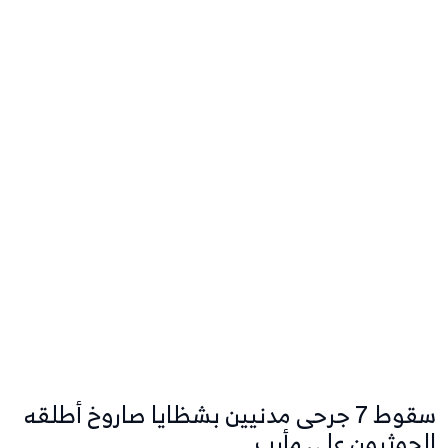
سقوط 7 جرحى مدنيين بشظايا صاروخ أطلقه
الحوثيون على مأرب