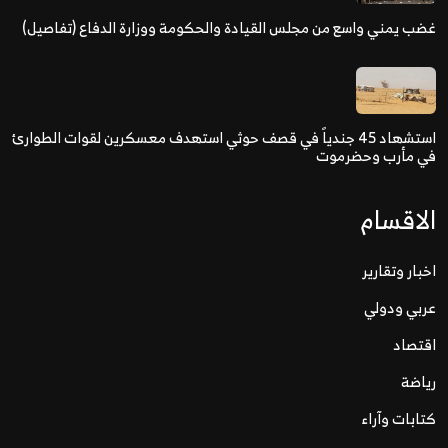
غضب يمني واسع من مجلس القيادة والحكومة ووزارة الدفاع (تفاصيل)
استشهاد 45 جندياً في قصف حوثي استهدف معسكرين لقوات الطوارئ
في مأرب وحضرموت
الاقسام
اخبار وتقارير
عربي ودولي
اقتصاد
رياضة
كتابات وآراء