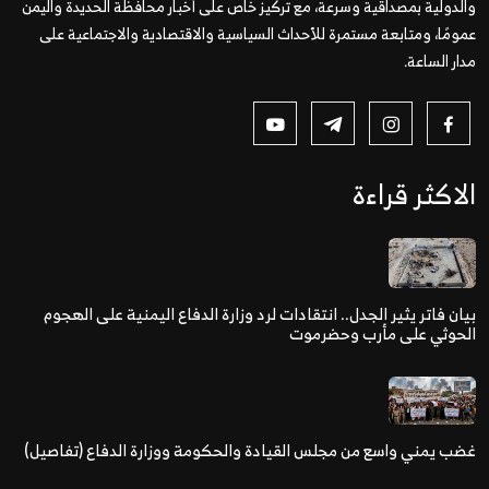
والدولية بمصداقية وسرعة، مع تركيز خاص على أخبار محافظة الحديدة واليمن
عمومًا، ومتابعة مستمرة للأحداث السياسية والاقتصادية والاجتماعية على
مدار الساعة.
الاكثر قراءة
بيان فاتر يثير الجدل.. انتقادات لرد وزارة الدفاع اليمنية على الهجوم
الحوثي على مأرب وحضرموت
غضب يمني واسع من مجلس القيادة والحكومة ووزارة الدفاع (تفاصيل)