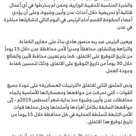
والخبرة المناسبة للحقيبة الوزارية، وممن لم ينخرطوا في أي أعمال
قتالية أو تحريضية خلال أحداث عدن وأبين وشبوة، وعلى أن يؤدي
أعضاء الحكومة القسم أمام الرئيس في اليوم التالي لتشكيلها مباشرة
في عدن.
ويعين الرئيس عبد ربه منصور هادي بناءً على معايير الكفاءة
والنزاهة وبالتشاور، محافظاً ومديراً لأمن محافظة عدن خلال 15 يوماً
من تاريخ التوقيع على الاتفاق، كما يتم تعيين محافظ لأبين والضالع
خلال 30 يوماً من تاريخ التوقيع على الاتفاق، وذلك لتحسين كفاءة
وجودة العمل.
ونص الملحق الثاني للاتفاق «الترتيبات العسكرية» على عودة جميع
القوات – التي تحركت من مواقعها ومعسكراتها الأساسية باتجاه
محافظات عدن وأبين وشبوة منذ بداية شهر أغسطس 2019م – إلى
مواقعها السابقة بكامل أفرادها وأسلحتها وتحل محلها قوات
الأمن التابعة للسلطة المحلية في كل محافظة خلال 15 يوماً من
تاريخ توقيع هذا الاتفاق.
كما نص على تجميع ونقل الأسلحة المتوسطة والثقيلة بأنواعها