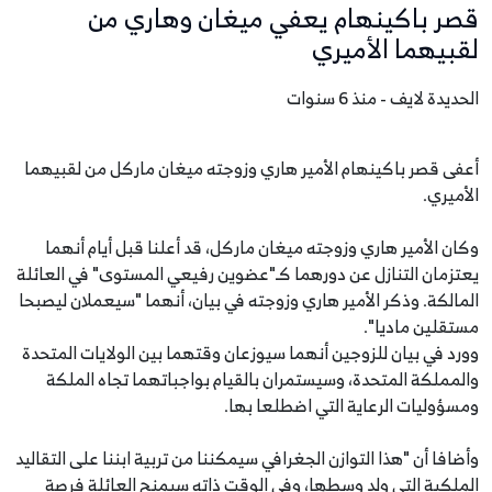
قصر باكينهام يعفي ميغان وهاري من
لقبيهما الأميري
الحديدة لايف - منذ 6 سنوات
أعفى قصر باكينهام الأمير هاري وزوجته ميغان ماركل من لقبيهما
الأميري.
وكان الأمير هاري وزوجته ميغان ماركل، قد أعلنا قبل أيام أنهما
يعتزمان التنازل عن دورهما كـ"عضوين رفيعي المستوى" في العائلة
المالكة. وذكر الأمير هاري وزوجته في بيان، أنهما "سيعملان ليصبحا
مستقلين ماديا".
وورد في بيان للزوجين أنهما سيوزعان وقتهما بين الولايات المتحدة
والمملكة المتحدة، وسيستمران بالقيام بواجباتهما تجاه الملكة
ومسؤوليات الرعاية التي اضطلعا بها.
وأضافا أن "هذا التوازن الجغرافي سيمكننا من تربية ابننا على التقاليد
الملكية التي ولد وسطها، وفي الوقت ذاته سيمنح العائلة فرصة