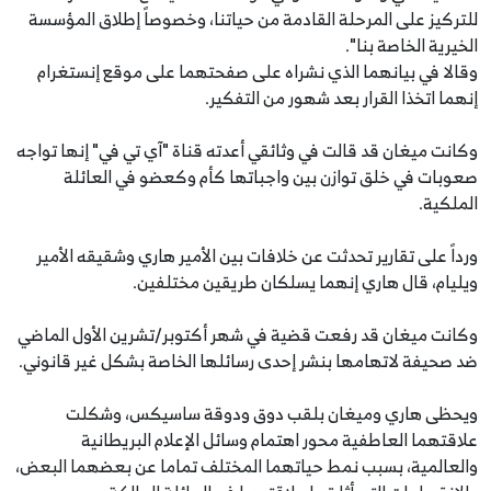
للتركيز على المرحلة القادمة من حياتنا، وخصوصاً إطلاق المؤسسة
الخيرية الخاصة بنا".
وقالا في بيانهما الذي نشراه على صفحتهما على موقع إنستغرام
إنهما اتخذا القرار بعد شهور من التفكير.
وكانت ميغان قد قالت في وثائقي أعدته قناة "آي تي في" إنها تواجه
صعوبات في خلق توازن بين واجباتها كأم وكعضو في العائلة
الملكية.
ورداً على تقارير تحدثت عن خلافات بين الأمير هاري وشقيقه الأمير
ويليام، قال هاري إنهما يسلكان طريقين مختلفين.
وكانت ميغان قد رفعت قضية في شهر أكتوبر/تشرين الأول الماضي
ضد صحيفة لاتهامها بنشر إحدى رسائلها الخاصة بشكل غير قانوني.
ويحظى هاري وميغان بلقب دوق ودوقة ساسيكس، وشكلت
علاقتهما العاطفية محور اهتمام وسائل الإعلام البريطانية
والعالمية، بسبب نمط حياتهما المختلف تماما عن بعضهما البعض،