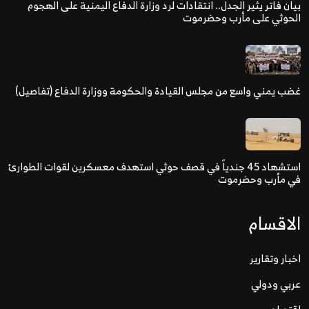
بيان فاتر يثير الجدل.. انتقادات لرد وزارة الدفاع اليمنية على الهجوم
الحوثي على مأرب وحضرموت
غضب يمني واسع من مجلس القيادة والحكومة ووزارة الدفاع (تفاصيل)
استشهاد 45 جندياً في قصف حوثي استهدف معسكرين لقوات الطوارئ
في مأرب وحضرموت
الاقسام
اخبار وتقارير
عربي ودولي