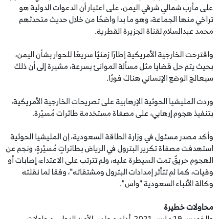
على مأرب شمالي شرقي اليمن، على اعتبار أن الدعوات الدولية هو
تراخي منها الجماعة، وهو ما بدا واضحًا من خلال حديث متحدثهم
محمد عبدالسلام لقناة الجزيرة القطرية.
واقترحت الخارجية الأمريكية إطارًا زمنيًا سريعًا للحوار بشأن اليمن،
بحيث يتم حل قضايا مثل مسألة الموانئ بسرعة، مشيرة إلى أن ذلك
سيعالج الوضع الإنساني هناك فورًا.
وردت المليشيا الحوثية الإرهابية على تصريحات الخارجية الأمريكية،
بتنفيذ هجوم إرهابي، على مصفاة مستخدمة طائرات مُسيّرة.
وأكد مصدر مسئول في وزارة الطاقة السعودية، إن المليشيا الحوثية
استهدفت مصفاة تكرير البترول في الرياض بطائراتٍ مُسيّرةٍ، ونجم عن
الهجوم حريقٌ تمت السيطرة عليه، ولم تترتب على الاعتداء، إصابات أو
وفيات، كما لم تتأثر إمدادات البترول ومشتقاته"، وفقا لما نقلته
وكالة الأنباء السعودية "واس".
محاولات خطيرة
والخميس 19 مارس 2021، أدان مجلس الأمن الدولي، محاولات