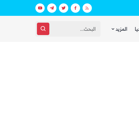
بعد يومين من الانفجار.. الحوثيون ينتشلون جثث 26 من عناصر «القوة الصاروخية» في نفق بين الحيمة ومناخة
يا
المزيد