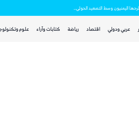
الصمت السعودي والتردد الحكومي.. أسئلة يطرحها اليمنيون وسط التصعيد الحوثي الأخير
عربي ودولي
اقتصاد
رياضة
كتابات وآراء
علوم وتكنولوج