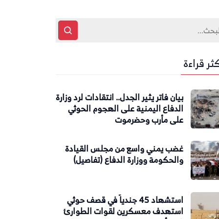
كثر قراءة
بيان فاتر يثير الجدل.. انتقادات لرد وزارة
الدفاع اليمنية على الهجوم الحوثي
على مأرب وحضرموت
غضب يمني واسع من مجلس القيادة
والحكومة ووزارة الدفاع (تفاصيل)
استشهاد 45 جندياً في قصف حوثي
استهدف معسكرين لقوات الطوارئ