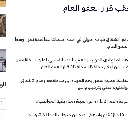
ب قرار العفو العام
أعلنت القوات الحكومية، مساء الخميس 11 مارس 2021م، انشقاق قيادي حوثي في احدى جبهات محافظة تعز، (وسط
عفو العام.
ة الصلو لدى الحوثيين العقيد أحمد القدسي، اعلن انشقاقه من
ت من اعلان محافظ المحافظة قرار العفو العام.
المحافظ جميع المغرر بهم العودة الى مناطقهم وعدم الالتحاق
الو
مواطنين، حظي بترحيب واسع.
لعودة ولهم الامان وحق العيش مثل بقية المواطنين.
أخ
ية احراز تقدم واسع في عدد من جبهات المحافظة، وسط
ا