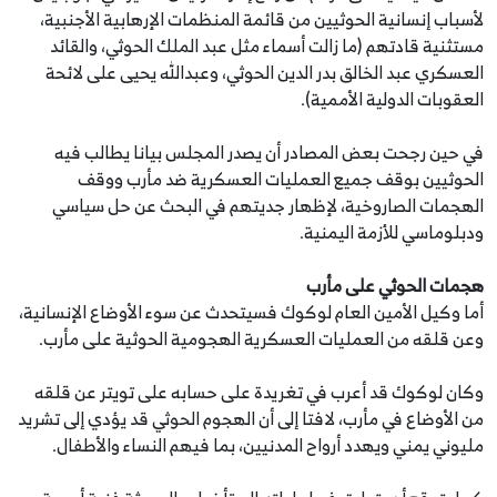
لأسباب إنسانية الحوثيين من قائمة المنظمات الإرهابية الأجنبية،
مستثنية قادتهم (ما زالت أسماء مثل عبد الملك الحوثي، والقائد
العسكري عبد الخالق بدر الدين الحوثي، وعبدالله يحيى على لائحة
العقوبات الدولية الأممية).
في حين رجحت بعض المصادر أن يصدر المجلس بيانا يطالب فيه
الحوثيين بوقف جميع العمليات العسكرية ضد مأرب ووقف
الهجمات الصاروخية، لإظهار جديتهم في البحث عن حل سياسي
ودبلوماسي للأزمة اليمنية.
هجمات الحوثي على مأرب
أما وكيل الأمين العام لوكوك فسيتحدث عن سوء الأوضاع الإنسانية،
وعن قلقه من العمليات العسكرية الهجومية الحوثية على مأرب.
وكان لوكوك قد أعرب في تغريدة على حسابه على تويتر عن قلقه
من الأوضاع في مأرب، لافتا إلى أن الهجوم الحوثي قد يؤدي إلى تشريد
مليوني يمني ويهدد أرواح المدنيين، بما فيهم النساء والأطفال.