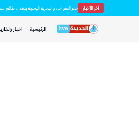
آخر الأخبار
استشهاد 45 جندياً في قصف حوثي استهدف معسكرين لقوات الطوارئ في مأرب وحضرموت
الرئيسية
اخبار وتقارير