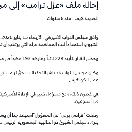
إحالة ملف «عزل ترامب» إلى م
الحديدة لايف - منذ 6 سنوات
وا
الشيوخ، استعداداً لبدء المحاكمة عزله التي يرتقب أن ت
وحظي القرار بتأييد 228 نائباً وعارضه 193 عضواً في مجلس النواب الذي يسيطر عليه الحزب الديموقراطي.
وكان مجلس النواب قد باشر التحقيقات بحقّ ترامب في
عمل الكونغرس.
في غضون ذلك، رجح مسؤول كبير في الإدارة الأميركية،
من أسبوعين.
ونقلت "فرانس برس" عن المسؤول"استبعد جدا أن يستمر ا
يبرىء مجلس الشيوخ ذو الغالبية الجمهورية الرئيس س