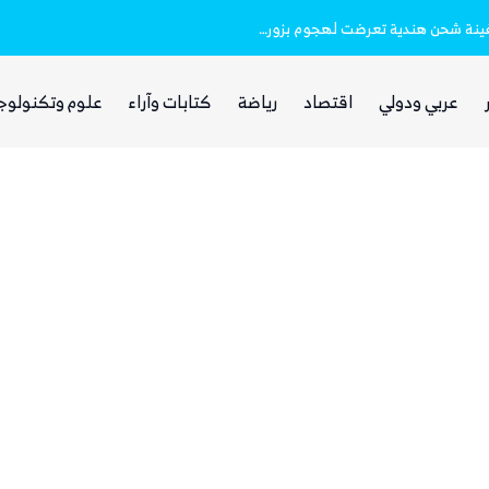
خفر السواحل والبحرية اليمنية ينقذان طاقم سفينة شحن هندية تعرضت لهجوم بزورق مفخخ
الفرصة التي انتظرها الحوثي!
عربي ودولي
اقتصاد
رياضة
كتابات وآراء
علوم وتكنولوج