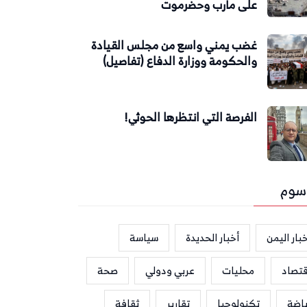
على مأرب وحضرموت
غضب يمني واسع من مجلس القيادة
والحكومة ووزارة الدفاع (تفاصيل)
الفرصة التي انتظرها الحوثي!
سوم
بار اليمن
أخبار الحديدة
سياسة
قتصاد
محليات
عربي ودولي
صحة
ياضة
تكنولوجيا
تقارير
ثقافة