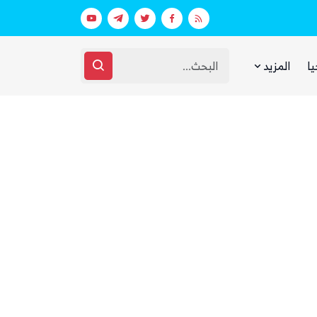
بينما يجوع اليمنيون.. شبكات حوثية تتقا
يا
المزيد