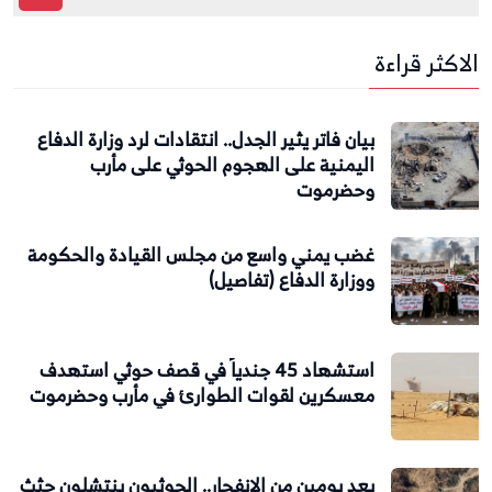
الاكثر قراءة
بيان فاتر يثير الجدل.. انتقادات لرد وزارة الدفاع
اليمنية على الهجوم الحوثي على مأرب
وحضرموت
غضب يمني واسع من مجلس القيادة والحكومة
ووزارة الدفاع (تفاصيل)
استشهاد 45 جندياً في قصف حوثي استهدف
معسكرين لقوات الطوارئ في مأرب وحضرموت
بعد يومين من الانفجار.. الحوثيون ينتشلون جثث