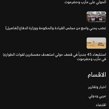
الحوثي على مأرب وحضرموت
غضب يمني واسع من مجلس القيادة والحكومة ووزارة الدفاع (تفاصيل)
استشهاد 45 جندياً في قصف حوثي استهدف معسكرين لقوات الطوارئ
في مأرب وحضرموت
الاقسام
اخبار وتقارير
عربي ودولي
اقتصاد