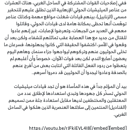
ففي إصلاحيات القوات المشتركة في الساحل الغربي، هناك العشرات
من عناصر الميليشيات الحوثي الإرهابية الذين تطلق عليهم للتحقير
مسمى (الزنابيل)، بينهم قيادات شغلت مواقع مهمة وكذلك عناصر
توهّمت أنها تحظى بمكانة هامة لدى قيادات الحوثي، وقاتلوا
معهم في العديد من الجبهات، وتعرضوا لإصابات، غير إنهم عادوا
للقتال من جديد مع هذا العصابة عقب تماثلهم للشفاء، ولكن بعد أن
وقعوا في الأسر، اكتشفوا الحقيقة التي كانوا يجهلونها، فسرعان ما
تخلى الحوثيون عنهم وتركوهم ليواجهوا جزاء سنمار، وهاهم اليوم
يعضون أصابع الندم، لكن بعد فوات الأوان، خصوصاً وأن أغلبهم لم
يتعظوا من ردود الفعل القاتلة التي انتابت بعض من أفرج عنهم
بالصدفة وعادوا ليجدوا أن الحوثيين قد دمروا أسرهم..
بيد أن المؤلم جداً في هذه المأساة هو أن تجد قيادات ميليشيات
الحوثي تسخّر كل جهودها وتبدي استعدادها لإطلاق عدد من
المعتقلين والمختطفين لديها مقابل استعادة جثة ممن تسميهم
(القناديل) المنتمين إلى سلالتها العنصرية الذين هلكوا في الساحل
الغربي.
[embed]https://youtu.be/rJFkiEVL4I8[/embed]