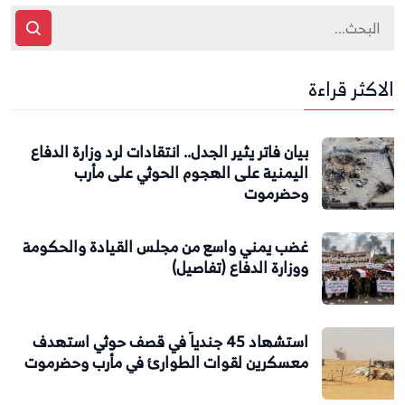
الاكثر قراءة
بيان فاتر يثير الجدل.. انتقادات لرد وزارة الدفاع
اليمنية على الهجوم الحوثي على مأرب
وحضرموت
غضب يمني واسع من مجلس القيادة والحكومة
ووزارة الدفاع (تفاصيل)
استشهاد 45 جندياً في قصف حوثي استهدف
معسكرين لقوات الطوارئ في مأرب وحضرموت