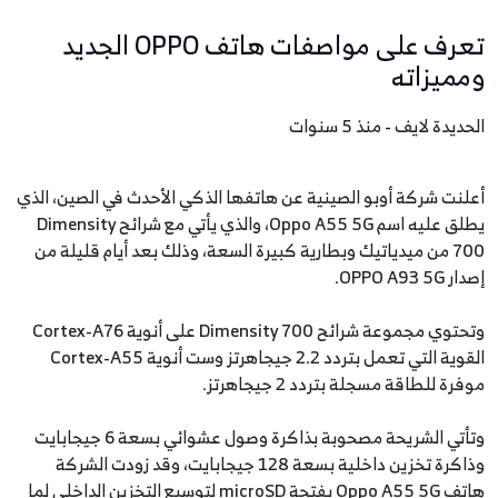
تعرف على مواصفات هاتف OPPO الجديد
ومميزاته
الحديدة لايف - منذ 5 سنوات
أعلنت شركة أوبو الصينية عن هاتفها الذكي الأحدث في الصين، الذي
يطلق عليه اسم Oppo A55 5G، والذي يأتي مع شرائح Dimensity
700 من ميدياتيك وبطارية كبيرة السعة، وذلك بعد أيام قليلة من
إصدار OPPO A93 5G.
وتحتوي مجموعة شرائح Dimensity 700 على أنوية Cortex-A76
القوية التي تعمل بتردد 2.2 جيجاهرتز وست أنوية Cortex-A55
موفرة للطاقة مسجلة بتردد 2 جيجاهرتز.
وتأتي الشريحة مصحوبة بذاكرة وصول عشوائي بسعة 6 جيجابايت
وذاكرة تخزين داخلية بسعة 128 جيجابايت، وقد زودت الشركة
هاتف Oppo A55 5G بفتحة microSD لتوسيع التخزين الداخلي لما