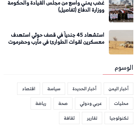
غضب يمني واسع من مجلس القيادة والحكومة
ووزارة الدفاع (تفاصيل)
استشهاد 45 جندياً في قصف حوثي استهدف
معسكرين لقوات الطوارئ في مأرب وحضرموت
الوسوم
أخبار اليمن
أخبار الحديدة
سياسة
اقتصاد
محليات
عربي ودولي
صحة
رياضة
تكنولوجيا
تقارير
ثقافة