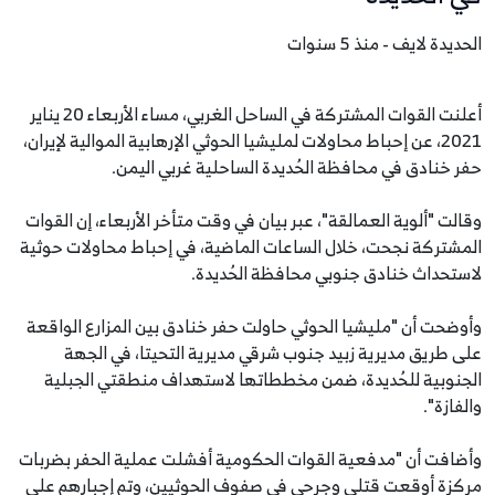
الحديدة لايف - منذ 5 سنوات
أعلنت القوات المشتركة في الساحل الغربي، مساء الأربعاء 20 يناير
2021، عن إحباط محاولات لمليشيا الحوثي الإرهابية الموالية لإيران،
حفر خنادق في محافظة الحُديدة الساحلية غربي اليمن.
وقالت "ألوية العمالقة"، عبر بيان في وقت متأخر الأربعاء، إن القوات
المشتركة نجحت، خلال الساعات الماضية، في إحباط محاولات حوثية
لاستحداث خنادق جنوبي محافظة الحُديدة.
وأوضحت أن "مليشيا الحوثي حاولت حفر خنادق بين المزارع الواقعة
على طريق مديرية زبيد جنوب شرقي مديرية التحيتا، في الجهة
الجنوبية للحُديدة، ضمن مخططاتها لاستهداف منطقتي الجبلية
والفازة".
وأضافت أن "مدفعية القوات الحكومية أفشلت عملية الحفر بضربات
مركزة أوقعت قتلى وجرحى في صفوف الحوثيين، وتم إجبارهم على