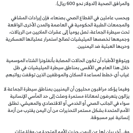
والمرافق الصحية (الدولار نحو 600 ريال).
وبحسب عاملين في القطاع الصحي بصنعاء، فإن إيرادات المشافي
والمجمعات الطبية الحكومية في العاصمة والمدن الأخرى الواقعة
تحت سيطرة الجماعة، تصل يومياً إلى عشرات الملايين من الريالات،
وجميعها تخصصها الميليشيات لصالح استمرار عملياتها العسكرية
وحربها العبثية ضد اليمنيين.
ويتوقع الأطباء أن تكون الحالات المصابة بأنفلونزا الشتاء الموسمية
خلال هذا العام هي الأقسى بمناطق سيطرة الميليشيات في ظل
غياب أي خطط لمساعدة السكان والموظفين الذين توقفت رواتبهم.
وفيما يؤكد مراقبون محليون أن اليمنيين بمناطق سيطرة الجماعة لا
يزالون يتعرضون لمعاناة مستمرة وصلت إلى حد المآسي الإنسانية
سواء في الجانب الصحي أو الخدمي أو الاقتصادي والمعيشي، تطلق
الأمم المتحدة بشكل مستمر التحذيرات من أن اليمن يقترب من أزمة
إنسانية غير مسبوقة.
وفي آخر بيان لها عن اليمن، حذرت الأمم المتحدة من وفاة مئات