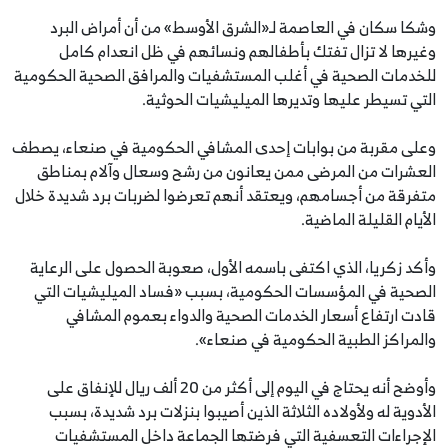
وشكا سكان في العاصمة لـ«الشرق الأوسط» من أن أمراض البرد
وغيرها لا تزال تفتك بأطفالهم ونسائهم في ظل انعدام كامل
للخدمات الصحية في أغلب المستشفيات والمرافق الصحية الحكومية
التي تسيطر عليها وتديرها الميليشيات الحوثية.
وعلى مقربة من بوابات إحدى المشافي الحكومية في صنعاء، يصطف
العشرات من المرضى ممن يعانون من رشح وسعال وآلام بمناطق
متفرقة من أجسامهم، ويعتقد أنهم تعرضوا لضربات برد شديدة خلال
الأيام القليلة الماضية.
وأكد زكريا، الذي اكتفى باسمه الأول، صعوبة الحصول على الرعاية
الصحية في المؤسسات الحكومية، بسبب «فساد الميليشيات التي
قادت ارتفاع أسعار الخدمات الصحية والدواء بعموم المشافي
والمراكز الطبية الحكومية في صنعاء».
وأوضح أنه يحتاج في اليوم إلى أكثر من 20 ألف ريال للإنفاق على
الأدوية له ولأولاده الثلاثة الذين أصيبوا بنزلات برد شديدة، بسبب
الإجراءات التعسفية التي فرضتها الجماعة داخل المستشفيات