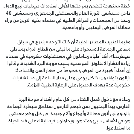
خطة ممنهجة تتضمن بمرحلتها الأولى استحداث صيدليات لبيع الدواء
داخل مستشفى الثورة العام والمستشفى الجمهوري ومستشفى 48
وعدد من المجمعات والمراكز الطبية في صنعاء، بغية التربح من وراء
معاناة المرضى اليمنيين وأوجاعهم».
وفيما اعتبرت المصادر الطبية أن ذلك التوجه «يندرج في سياق
مساعي الجماعة للاستحواذ على ما تبقى من قطاع الدواء بمناطق
سيطرتها»، أكد أطباء وعاملون في مستشفيات حكومية في صنعاء
زيادة انتشار الانفلونزا الموسمية بسبب موجة البرد الشديدة. وقالوا
إن أعداداً كبيرة من المرضى؛ خصوصاً من صغار السن والنساء، لا
يزالون يتوافدون بشكل يومي وعلى مدار الساعة إلى مستشفيات
حكومية عدة بهدف الحصول على الرعاية الطبية اللازمة.
وعادة مع دخول فصل الشتاء من كل عام واشتداد موجة البرد
القارس، يبدأ اليمنيون بمن فيهم النازحون بمناطق سيطرة الجماعة
بالولوج في أتون معاناة وأوجاع وآلام جديدة، في ظل وضع معيشي
هو في الأساس سيئ ومتدهور ويحاولون فيه البقاء على قيد الحياة
ما استطاعوا.