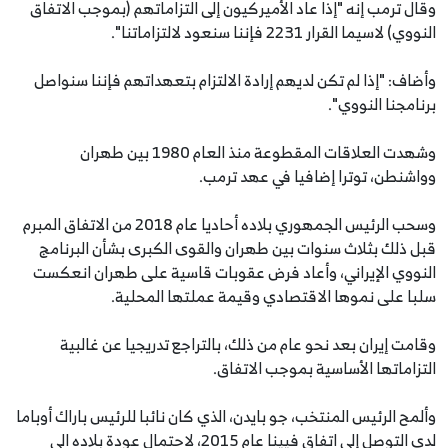
وقال ترمب إنه "إذا عاد الأميركيون إلى التزاماتهم (بموجب الاتفاق
النووي) لاسيما القرار 2231 فإننا سنعود لالتزاماتنا".
وأضاف: "إذا لم تكن لديهم إرادة الالتزام بتعهداتهم فإننا سنواصل
برنامجنا النووي".
وشهدت العلاقات المقطوعة منذ العام 1980 بين طهران
وواشنطن، توترا إضافيا في عهد ترمب.
وسحب الرئيس الجمهوري بلاده أحاديا عام 2018 من الاتفاق المبرم
قبل ذلك بثلاث سنوات بين طهران والقوى الكبرى بشأن البرنامج
النووي الإيراني، وأعاد فرض عقوبات قاسية على طهران انعكست
سلبا على نموها الاقتصادي وقيمة عملتها المحلية.
وقامت إيران بعد نحو عام من ذلك، بالتراجع تدريجيا عن غالبية
التزاماتها الأساسية بموجب الاتفاق.
وألمح الرئيس المنتخب، جو بايدن، الذي كان نائبا للرئيس باراك أوباما
لدى التوصل إلى اتفاق فيينا عام 2015، لاحتمال عودة بلاده الى