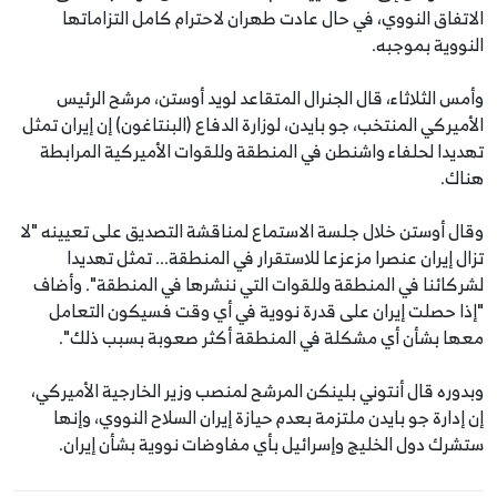
الاتفاق النووي، في حال عادت طهران لاحترام كامل التزاماتها
النووية بموجبه.
وأمس الثلاثاء، قال الجنرال المتقاعد لويد أوستن، مرشح الرئيس
الأميركي المنتخب، جو بايدن، لوزارة الدفاع (البنتاغون) إن إيران تمثل
تهديدا لحلفاء واشنطن في المنطقة وللقوات الأميركية المرابطة
هناك.
وقال أوستن خلال جلسة الاستماع لمناقشة التصديق على تعيينه "لا
تزال إيران عنصرا مزعزعا للاستقرار في المنطقة... تمثل تهديدا
لشركائنا في المنطقة وللقوات التي ننشرها في المنطقة". وأضاف
"إذا حصلت إيران على قدرة نووية في أي وقت فسيكون التعامل
معها بشأن أي مشكلة في المنطقة أكثر صعوبة بسبب ذلك".
وبدوره قال أنتوني بلينكن المرشح لمنصب وزير الخارجية الأميركي،
إن إدارة جو بايدن ملتزمة بعدم حيازة إيران السلاح النووي، وإنها
ستشرك دول الخليج وإسرائيل بأي مفاوضات نووية بشأن إيران.