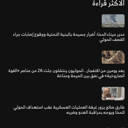
الاكثر قراءة
مدير ميناء المخا: أضرار جسيمة بالبنية التحتية ووقوع إصابات جراء
القصف الحوثي
بعد يومين من الانفجار.. الحوثيون ينتشلون جثث 26 من عناصر «القوة
الصاروخية» في نفق بين الحيمة ومناخة
طارق صالح يزور غرفة العمليات العسكرية عقب استهداف الحوثي
للمخا ويوجه بمراقبة العدو وضربه